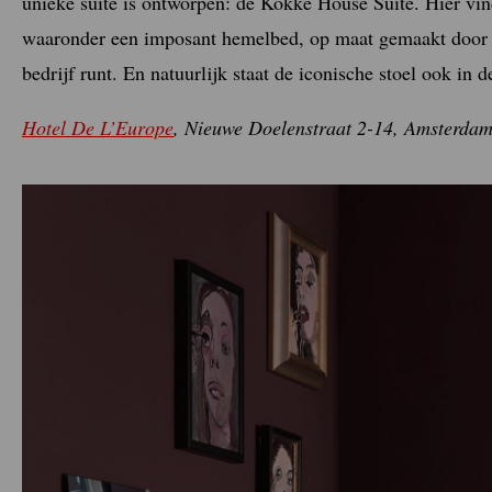
unieke suite is ontworpen: de Kokke House Suite. Hier vi
waaronder een imposant hemelbed, op maat gemaakt door 
bedrijf runt. En natuurlijk staat de iconische stoel ook in de
Hotel De L’Europe
, Nieuwe Doelenstraat 2-14, Amsterda