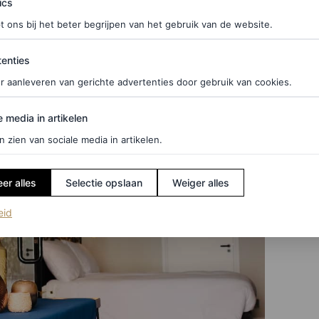
ics
t ons bij het beter begrijpen van het gebruik van de website.
ties
enties
r aanleveren van gerichte advertenties door gebruik van cookies.
edia in artikelen
e media in artikelen
n zien van sociale media in artikelen.
er alles
Selectie opslaan
Weiger alles
(opent in een nieuw tabblad)
eid