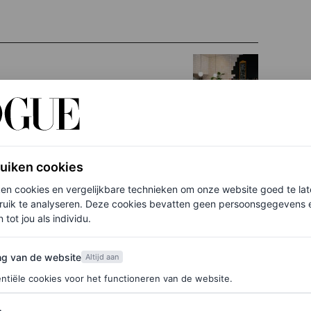
 je heerlijk eten
ruiken cookies
ken cookies en vergelijkbare technieken om onze website goed te la
eer dan 150 jaar oud dat is omgetoverd tot een
ruik te analyseren. Deze cookies bevatten geen persoonsgegevens en
waar op de vide een complete koets is nagebouwd.
 tot jou als individu.
 in een museum overnacht. De kamers zijn namelijk
van de website
ng van de website
Altijd aan
el: net voor carnaval is het er waarschijnlijk nog
ntiële cookies voor het functioneren van de website.