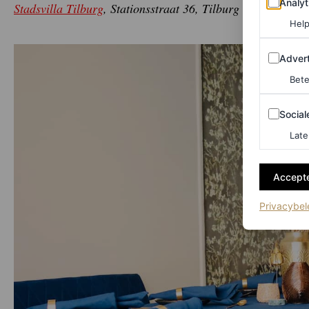
Analyt
Stadsvilla Tilburg
, Stationsstraat 36, Tilburg
Help
Adverten
Advert
Bete
Sociale m
Social
Late
Accepte
Privacybel