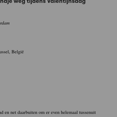
dje weg tijdens Valentijnsdag
erdam
ussel, België
nd en net daarbuiten om er even helemaal tussenuit