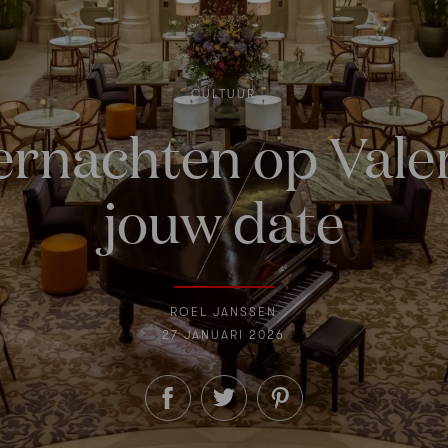
CULTUUR
vernachten op Val
jouw date
ROEL JANSSEN
27 JANUARI 2026