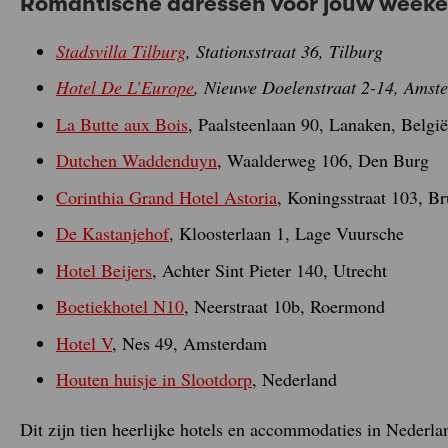
Romantische adressen voor jouw weeken
Stadsvilla Tilburg
, Stationsstraat 36, Tilburg
Hotel De L’Europe
, Nieuwe Doelenstraat 2-14, Amst
La Butte aux Bois
, Paalsteenlaan 90, Lanaken, België
Dutchen Waddenduyn
, Waalderweg 106, Den Burg
Corinthia Grand Hotel Astoria
, Koningsstraat 103, Br
De Kastanjehof
, Kloosterlaan 1, Lage Vuursche
Hotel Beijers
, Achter Sint Pieter 140, Utrecht
Boetiekhotel N10
, Neerstraat 10b, Roermond
Hotel V
, Nes 49, Amsterdam
Houten huisje in Slootdorp
, Nederland
Dit zijn tien heerlijke hotels en accommodaties in Nederla