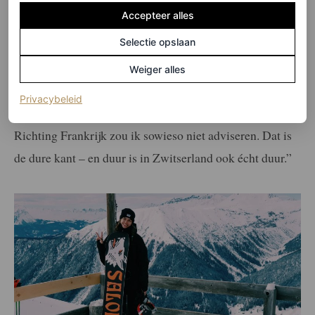
Accepteer alles
Wie voor een roadtrip kiest, heeft grofweg drie keuzes: je
Selectie opslaan
kunt de kant van Italië, Frankrijk of Oosterijk op. Die
eerste is mijn favoriet. Ik denk dat dat te maken heeft met
Weiger alles
de Italiaanse invloeden aan de grens. Persoonlijk zou ik
(opent in een nieuw tabblad)
Privacybeleid
via Grindelwald reizen, een prachtig en betaalbare plek.
Richting Frankrijk zou ik sowieso niet adviseren. Dat is
de dure kant – en duur is in Zwitserland ook écht duur.”