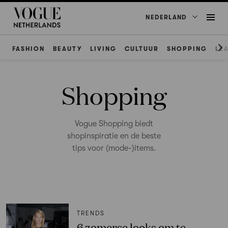
NEDERLAND
FASHION
BEAUTY
LIVING
CULTUUR
SHOPPING
LE
Shopping
Vogue Shopping biedt
shopinspiratie en de beste
tips voor (mode-)items.
TRENDS
6 zomerse looks om te