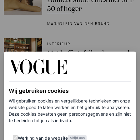
50 of hoger
MARJOLEIN VAN DEN BRAND
INTERIEUR
Met koffietafelboeken maak
je van je dressoir een
modebibliotheek: dit zijn
Vogue’s picks
Wij gebruiken cookies
MARLOES VAN WIJNEN
Wij gebruiken cookies en vergelijkbare technieken om onze
website goed te laten werken en het gebruik te analyseren.
TRENDS
Deze cookies bevatten geen persoonsgegevens en zijn niet
‘Van de catwalk tot op straat:
te herleiden tot jou als individu.
overal spot ik studs – en dan
vooral op deze mode-items’
Werking van de website
Werking van de website
Altijd aan