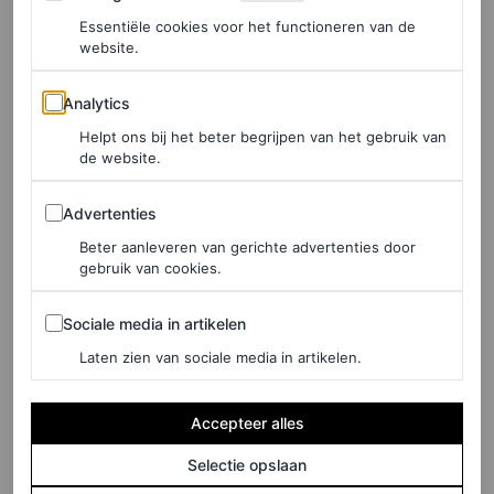
Essentiële cookies voor het functioneren van de
LOIS LAVERNE
website.
Analytics
Analytics
SHOPPING
De X-files: de coolste jurken
Helpt ons bij het beter begrijpen van het gebruik van
voor de bruiloft van je ex
de website.
Advertenties
Advertenties
VOGUE
Beter aanleveren van gerichte advertenties door
gebruik van cookies.
SHOPPING
De jeans in deze
Sociale media in artikelen
Sociale media in artikelen
milkshakekleur wint aan
Laten zien van sociale media in artikelen.
populariteit bij het
modepubliek
Accepteer alles
MARTINE FINDHAMMER EN MARJOLEIN
Selectie opslaan
VAN DEN BRAND