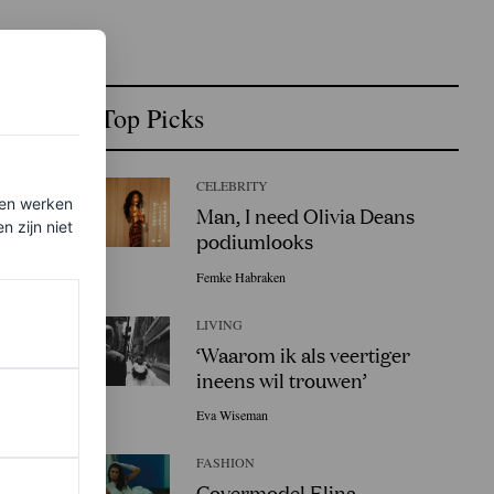
Top Picks
CELEBRITY
ten werken
Man, I need Olivia Deans
 zijn niet
podiumlooks
Femke Habraken
LIVING
‘Waarom ik als veertiger
ineens wil trouwen’
Eva Wiseman
NTM’ en
FASHION
Covermodel Elina