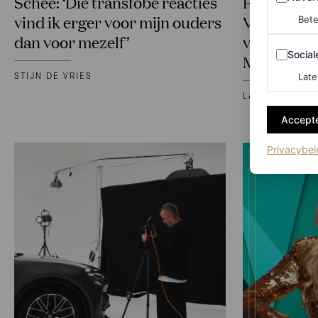
Schee: ‘Die transfobe reacties
Philibert 
vind ik erger voor mijn ouders
Vogelenzan
Bete
dan voor mezelf’
visie van 
Sociale m
Social
Model
Late
STIJN DE VRIES
LARA OLIVERI
Accepte
Privacybel