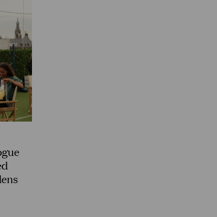
Vogue
ed
dens