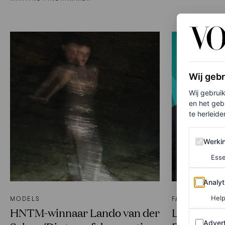
Wij geb
Wij gebrui
en het geb
te herleiden
Werking 
Werki
Esse
Analytics
Analyt
Help
MODELS
FASHION NIEU
HNTM-winnaar Lando van der
Loiza Lame
Adverten
Advert