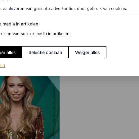
Chin en Philippe
de veranderende
g over de nieuwe
modellenwereld: ‘Een m
r aanleveren van gerichte advertenties door gebruik van cookies.
Holland’s Next Top
gezicht is niet genoeg’
edia in artikelen
e media in artikelen
n zien van sociale media in artikelen.
MARJOLEIN VAN DEN BRAND
er alles
Selectie opslaan
Weiger alles
(opent in een nieuw tabblad)
eid