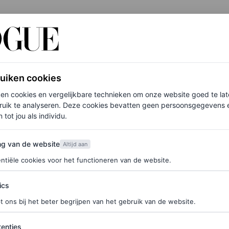
ruiken cookies
ken cookies en vergelijkbare technieken om onze website goed te la
ruik te analyseren. Deze cookies bevatten geen persoonsgegevens en
 tot jou als individu.
van de website
ng van de website
Altijd aan
ntiële cookies voor het functioneren van de website.
ics
t ons bij het beter begrijpen van het gebruik van de website.
WS
FASHION NIEUWS
rs, Guillaume
Yolanda Hadid over ‘H
ties
enties