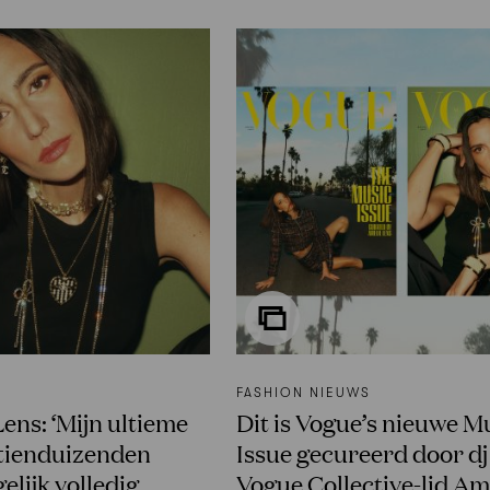
FASHION NIEUWS
ens: ‘Mijn ultieme
Dit is Vogue’s nieuwe M
t tienduizenden
Issue gecureerd door dj
elijk volledig
Vogue Collective-lid Am