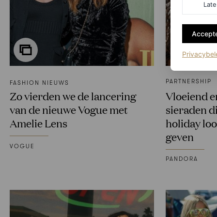
Late
Accepte
Privacybel
PARTNERSHIP
FASHION NIEUWS
Zo vierden we de lancering
Vloeiend e
van de nieuwe Vogue met
sieraden 
Amelie Lens
holiday loo
geven
VOGUE
PANDORA