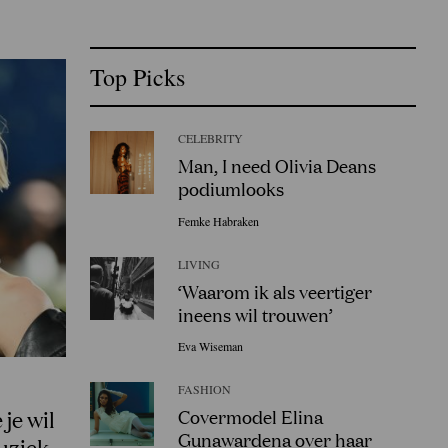
Top Picks
CELEBRITY
Man, I need Olivia Deans
podiumlooks
Femke Habraken
LIVING
‘Waarom ik als veertiger
ineens wil trouwen’
Eva Wiseman
FASHION
Covermodel Elina
 je wil
Gunawardena over haar
uziek