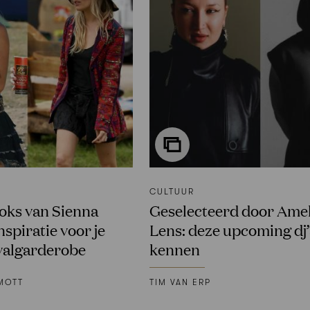
CULTUUR
ooks van Sienna
Geselecteerd door Amel
inspiratie voor je
Lens: deze upcoming dj’s
ivalgarderobe
kennen
MOTT
TIM VAN ERP