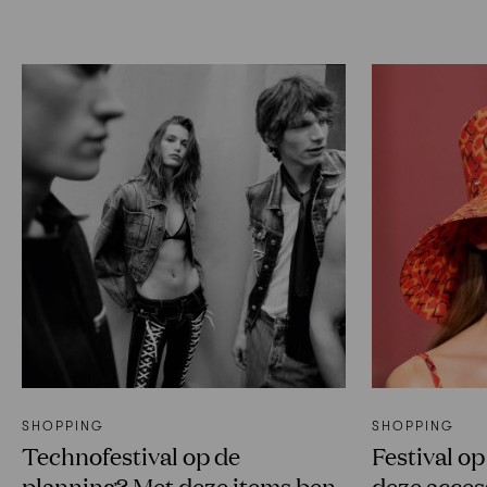
SHOPPING
SHOPPING
Technofestival op de
Festival o
planning? Met deze items ben
deze access