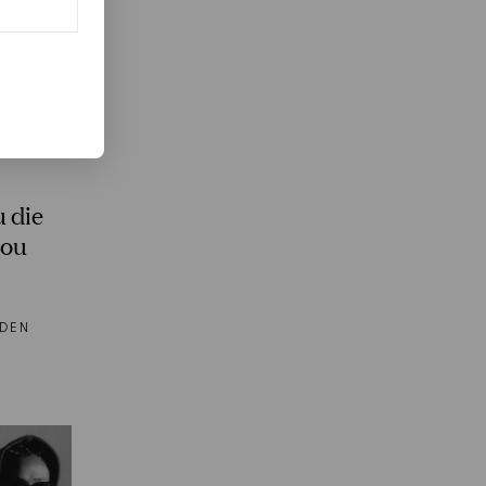
u die
zou
 DEN