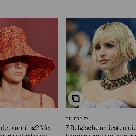
CELEBRITY
p de planning? Met
7 Belgische artiesten die
oires steel je de
kennen vanwege hun m