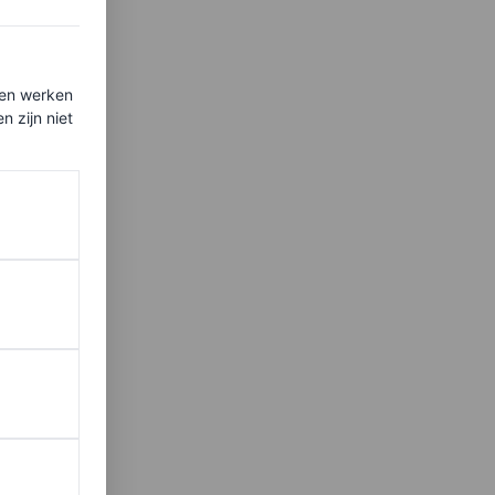
niet
ten werken
un
 zijn niet
hun