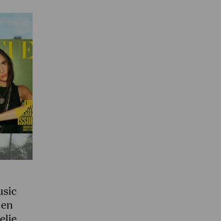
usic
 en
elie