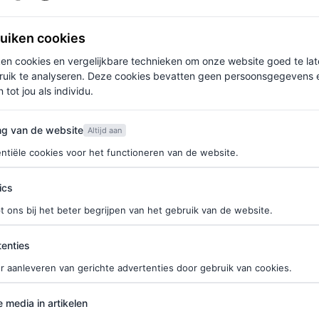
FASHION
ruiken cookies
on op de catwalk
5 stijlvolle artiesten die 
ken cookies en vergelijkbare technieken om onze website goed te la
met filharmonisch
alleen inspireren met h
ruik te analyseren. Deze cookies bevatten geen persoonsgegevens en
 versterken mode en
muziek, maar ook met 
 tot jou als individu.
aar
looks
van de website
ng van de website
Altijd aan
TELIER
ZOÉ VAN HALEN
ntiële cookies voor het functioneren van de website.
ics
t ons bij het beter begrijpen van het gebruik van de website.
ties
enties
r aanleveren van gerichte advertenties door gebruik van cookies.
edia in artikelen
e media in artikelen