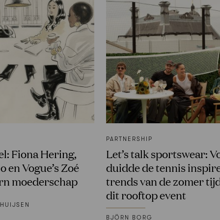
PARTNERSHIP
l: Fiona Hering,
Let’s talk sportswear: 
o en Vogue’s Zoé
duidde de tennis inspir
rn moederschap
trends van de zomer tij
dit rooftop event
HUIJSEN
BJÖRN BORG