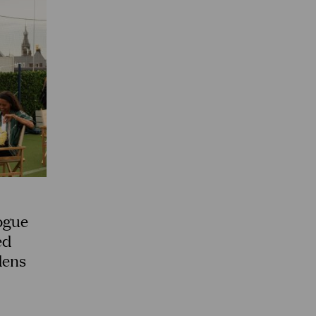
Vogue
ed
dens