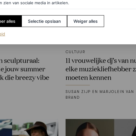
n zien van sociale media in artikelen.
er alles
Selectie opslaan
Weiger alles
(opent in een nieuw tabblad)
eid
CULTUUR
n sculpturaal:
11 vrouwelijke dj’s van n
die jouw summer
elke muziekliefhebber 
k die breezy vibe
moeten kennen
SUSAN ZIJP EN MARJOLEIN VAN
BRAND