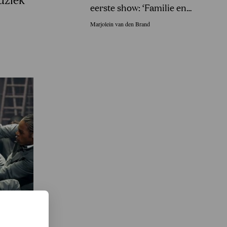
eerste show: ‘Familie en
vrienden in Sri Lanka gingen
Marjolein van den Brand
uit hun dak!’