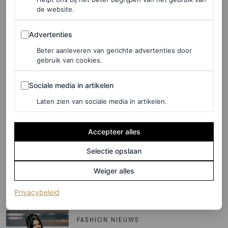
Lana Del Rey over Coachella,
de website.
haar Grammy-nominaties en
Advertenties
Advertenties
waarom ze van Valentijnsdag
Beter aanleveren van gerichte advertenties door
houdt
gebruik van cookies.
CHRISTIAN ALLAIRE
Sociale media in artikelen
Sociale media in artikelen
Laten zien van sociale media in artikelen.
PARTNERSHIP
Vloeiend en sculpturaal:
Accepteer alles
sieraden die jouw summer
Selectie opslaan
holiday look die breezy vibe
geven
Weiger alles
(opent in een nieuw tabblad)
Privacybeleid
PANDORA
FASHION NIEUWS