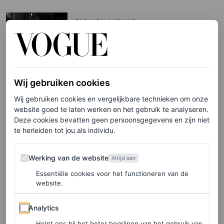
FASHION NIEUWS
Lana Del Rey rockt een
rokpak – of nee, een
ieniemini rokpak
Wij gebruiken cookies
CHRISTIAN ALLAIRE
Wij gebruiken cookies en vergelijkbare technieken om onze
website goed te laten werken en het gebruik te analyseren.
FASHION NIEUWS
Deze cookies bevatten geen persoonsgegevens en zijn niet
Lana Del Reys Met Gala
te herleiden tot jou als individu.
2024-look verwijst naar een
iconische Alexander
Werking van de website
Werking van de website
Altijd aan
McQueen-collectie
Essentiële cookies voor het functioneren van de
website.
CHRISTIAN ALLAIRE
Analytics
Analytics
CELEBRITY
Helpt ons bij het beter begrijpen van het gebruik van