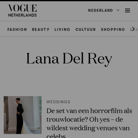
NEDERLAND
FASHION
BEAUTY
LIVING
CULTUUR
SHOPPING
LE
Lana Del Rey
WEDDINGS
De set van een horrorfilm als
trouwlocatie? Oh yes – de
wildest wedding venues van
celebs