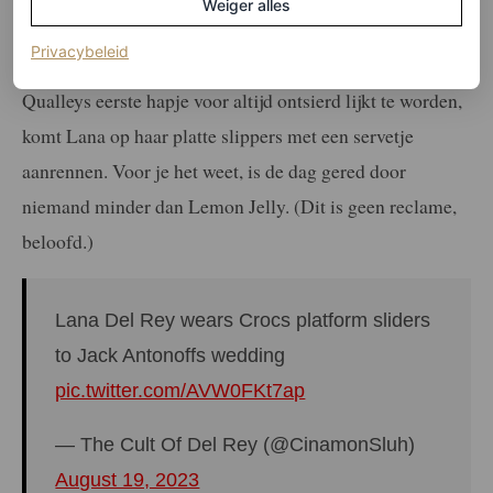
Weiger alles
heeft uitgespuugd. Taylor, Cara en Zoë zijn natuurlijk
(opent in een nieuw tabblad)
Privacybeleid
geen hulp op hun stiletto’s. Maar net op het moment dat
Qualleys eerste hapje voor altijd ontsierd lijkt te worden,
komt Lana op haar platte slippers met een servetje
aanrennen. Voor je het weet, is de dag gered door
niemand minder dan Lemon Jelly. (Dit is geen reclame,
beloofd.)
Lana Del Rey wears Crocs platform sliders
to Jack Antonoffs wedding
pic.twitter.com/AVW0FKt7ap
— The Cult Of Del Rey (@CinamonSluh)
August 19, 2023