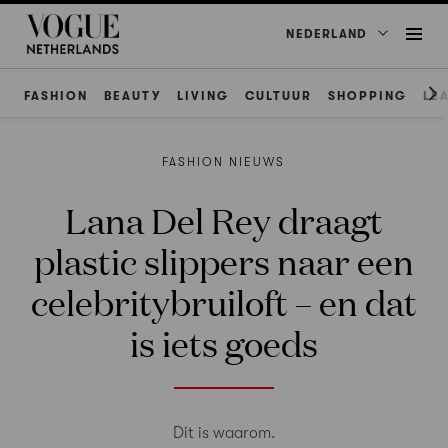
NEDERLAND
FASHION
BEAUTY
LIVING
CULTUUR
SHOPPING
LE
FASHION NIEUWS
Lana Del Rey draagt
plastic slippers naar een
celebritybruiloft – en dat
is iets goeds
Dit is waarom.