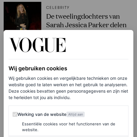
CELEBRITY
De tweelingdochters van
Sarah Jessica Parker delen
overduidelijk haar smaak in
schoenen
ALICE CARY
Wij gebruiken cookies
CELEBRITY
Wij gebruiken cookies en vergelijkbare technieken om onze
Jennifer Lawrence is moeder
website goed te laten werken en het gebruik te analyseren.
geworden van haar tweede
Deze cookies bevatten geen persoonsgegevens en zijn niet
kindje
te herleiden tot jou als individu.
Werking van de website
VOGUE
Werking van de website
Altijd aan
Essentiële cookies voor het functioneren van de
website.
FASHION