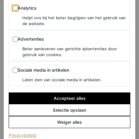
Dit zijn de beste
Analytics
modemomenten van Kelly
Analytics
Piquet tijdens haar
Helpt ons bij het beter begrijpen van het gebruik van
de website.
zwangerschap
Advertenties
Advertenties
ROEL JANSSEN
Beter aanleveren van gerichte advertenties door
gebruik van cookies.
VOICES
Liesbeth Rasker over haar
Sociale media in artikelen
Sociale media in artikelen
niet bestaande kinderwens:
Laten zien van sociale media in artikelen.
‘Wat nu als je spijt krijgt?’
Accepteer alles
LIESBETH RASKER
Selectie opslaan
CELEBRITY
Weiger alles
Gisele Bündchen en Joaquim
Valente zijn ouders
(opent in een nieuw tabblad)
Privacybeleid