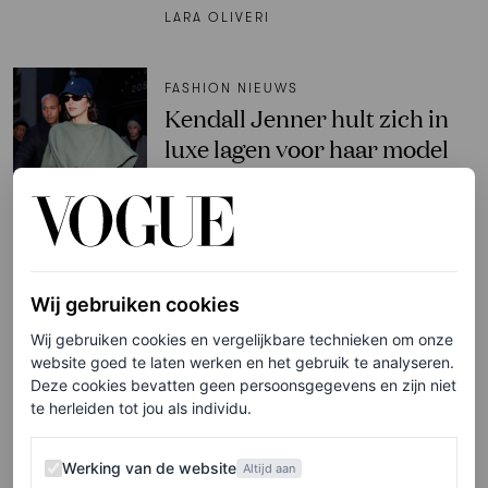
LARA OLIVERI
FASHION NIEUWS
Kendall Jenner hult zich in
luxe lagen voor haar model
off-duty look
HANNAH JACKSON
FASHION NIEUWS
Wij gebruiken cookies
Anya Taylor-Joy draagt de
Wij gebruiken cookies en vergelijkbare technieken om onze
meest fuzzy jas van alle fuzzy
website goed te laten werken en het gebruik te analyseren.
jassen in New York
Deze cookies bevatten geen persoonsgegevens en zijn niet
te herleiden tot jou als individu.
HANNAH JACKSON
Werking van de website
Werking van de website
Altijd aan