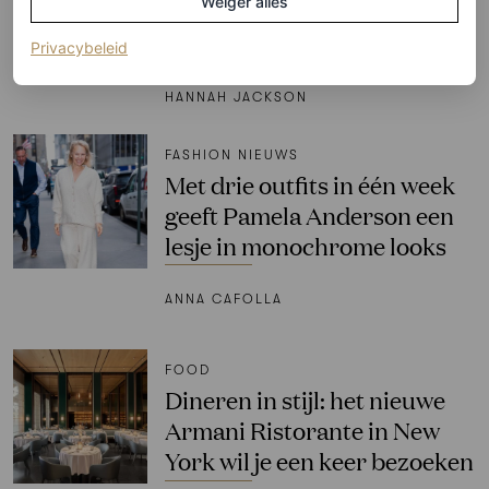
Weiger alles
garderobe van boyfriends
overal ter wereld
(opent in een nieuw tabblad)
Privacybeleid
HANNAH JACKSON
FASHION NIEUWS
Met drie outfits in één week
geeft Pamela Anderson een
lesje in monochrome looks
ANNA CAFOLLA
FOOD
Dineren in stijl: het nieuwe
Armani Ristorante in New
York wil je een keer bezoeken