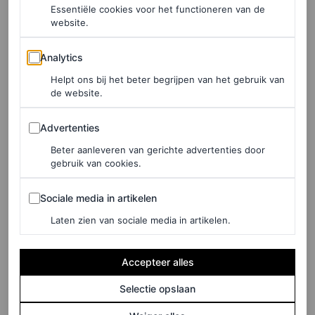
FASHION NIEUWS
Essentiële cookies voor het functioneren van de
Met zijn nieuwste collectie
website.
blaast Marc Jacobs mode
Analytics
(letterlijk) op
Analytics
Helpt ons bij het beter begrijpen van het gebruik van
de website.
LOIS LAVERNE
Advertenties
Advertenties
FASHION NIEUWS
Mikey Madison is op een
Beter aanleveren van gerichte advertenties door
gebruik van cookies.
missie om elegante mode
terug te brengen
Sociale media in artikelen
Sociale media in artikelen
Laten zien van sociale media in artikelen.
HANNAH JACKSON
Accepteer alles
FASHION NIEUWS
Katie Holmes laat zich
Selectie opslaan
inspireren door de