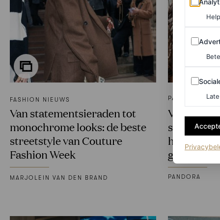
Analyt
Help
Adverten
Advert
Bete
Sociale m
Social
Late
PARTNERSHIP
FASHION NIEUWS
Van statementsieraden tot
Vloeiend e
monochrome looks: de beste
sieraden 
Accepte
streetstyle van Couture
holiday loo
Privacybel
Fashion Week
geven
PANDORA
MARJOLEIN VAN DEN BRAND