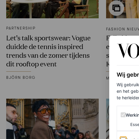
PARTNERSHIP
FASHION NIEU
Let’s talk sportswear: Vogue
Felle kleure
duidde de tennis inspired
en fuzzy ja
trends van de zomer tijdens
streetstyle
dit rooftop event
Kopenhag
Wij geb
BJÖRN BORG
MARJOLEIN VA
Wij gebrui
en het geb
te herleiden
Werking 
Werki
Esse
Analytics