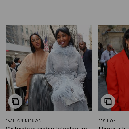
FASHION NIEUWS
FASHION
De beste streetstylelooks van
Happy Vale