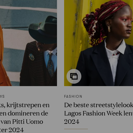
WS
FASHION
s, krijtstrepen en
De beste streetstyleloo
den domineren de
Lagos Fashion Week len
e van Pitti Uomo
2024
ter 2024