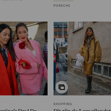
PORSCHE
SHOPPING
ntine’s Day! De
Dit zijn de 5 opvallends