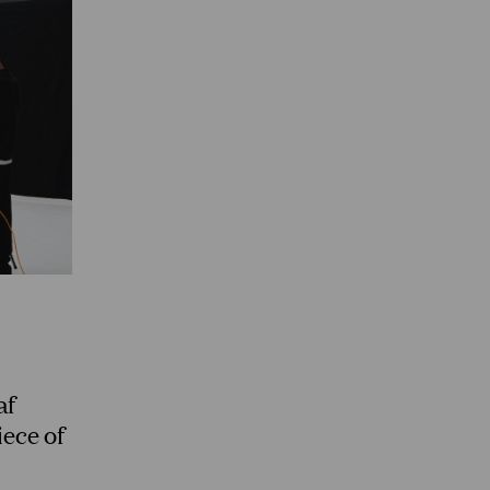
af
iece of