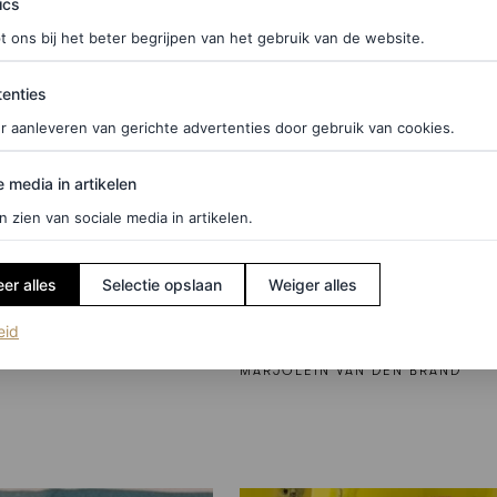
ics
t ons bij het beter begrijpen van het gebruik van de website.
ties
enties
r aanleveren van gerichte advertenties door gebruik van cookies.
edia in artikelen
e media in artikelen
n zien van sociale media in artikelen.
FASHION NIEUWS
n sculpturaal:
Van Milaan naar Parijs: 
die jouw summer
beste streetstylelooks 
er alles
Selectie opslaan
Weiger alles
k die breezy vibe
Paris Men’s Fashion We
(opent in een nieuw tabblad)
eid
MARJOLEIN VAN DEN BRAND