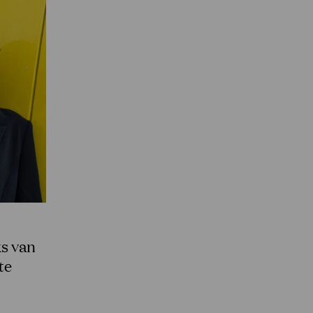
ks van
te