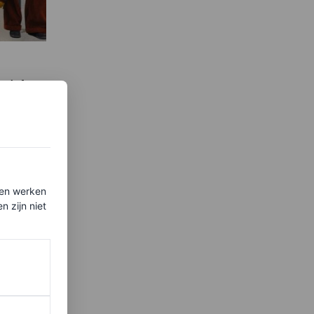
girls:
al on-
ten werken
 zijn niet