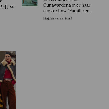
Gunawardena over haar
 CPHFW
eerste show: ‘Familie en
vrienden in Sri Lanka gingen
Marjolein van den Brand
uit hun dak!’