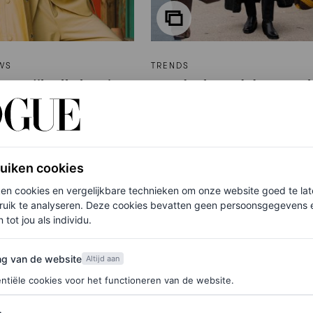
WS
TRENDS
n, stijlvolle laagjes
Goedgekeurd door cool 
ssen: de beste
corduroy is weer helema
 rechtstreeks uit
trend
en
LAURA JACKSON
ruiken cookies
N DEN BRAND
ken cookies en vergelijkbare technieken om onze website goed te la
ruik te analyseren. Deze cookies bevatten geen persoonsgegevens en
 tot jou als individu.
van de website
ng van de website
Altijd aan
ntiële cookies voor het functioneren van de website.