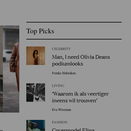
Top Picks
CELEBRITY
Man, I need Olivia Deans
podiumlooks
Femke Habraken
LIVING
‘Waarom ik als veertiger
ineens wil trouwen’
Eva Wiseman
FASHION
Covermodel Elina
te