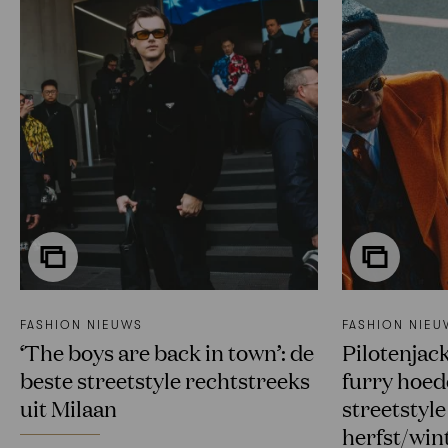
FASHION NIEUWS
FASHION NIEU
‘The boys are back in town’: de
Pilotenjack
beste streetstyle rechtstreeks
furry hoe
uit Milaan
streetstyl
herfst/win