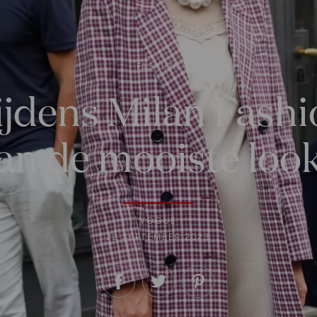
FASHION
tijdens Milan Fash
an de mooiste look
VOGUE
22 SEPTEMBER 2023