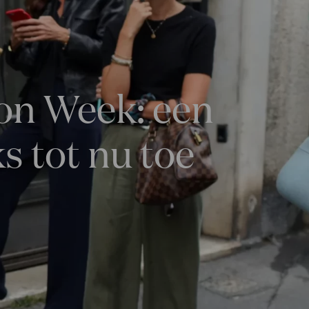
ion Week: een
s tot nu toe