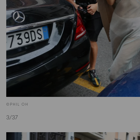
©PHIL OH
3
/37