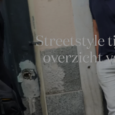
Streetstyle 
overzicht v