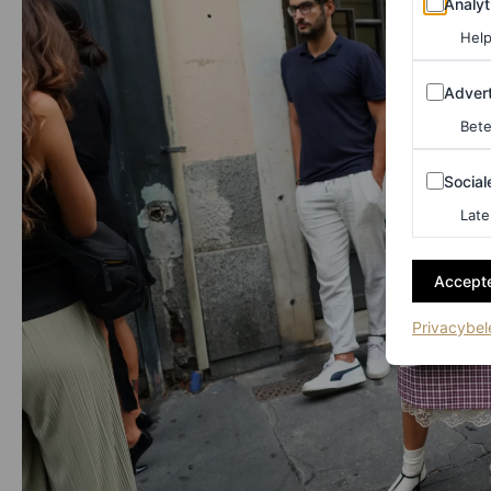
Analyt
Help
Adverten
Advert
Bete
Sociale m
Social
Late
Accepte
Privacybel