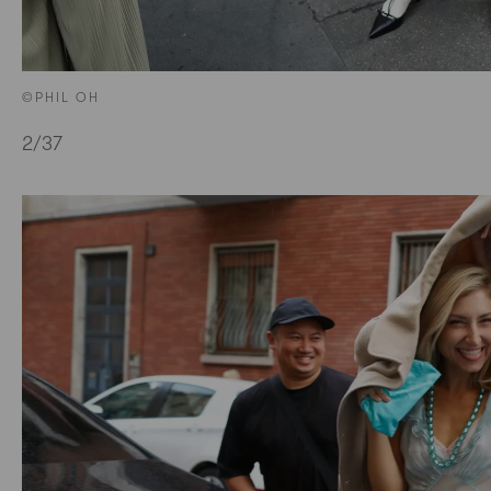
©PHIL OH
2
/37