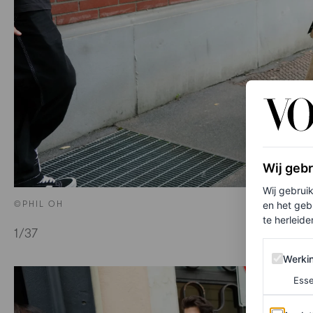
Wij geb
Wij gebrui
©PHIL OH
en het geb
te herleiden
1
/37
Werking 
Werki
Esse
Analytics