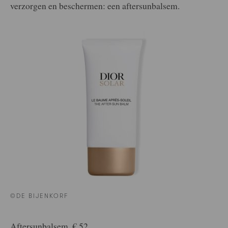
verzorgen en beschermen: een aftersunbalsem.
©DE BIJENKORF
Aftersunbalsem, € 52