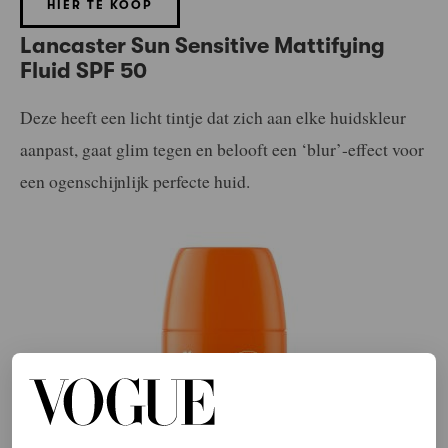
HIER TE KOOP
Lancaster Sun Sensitive Mattifying
Fluid SPF 50
Deze heeft een licht tintje dat zich aan elke huidskleur
aanpast, gaat glim tegen en belooft een ‘blur’-effect voor
een ogenschijnlijk perfecte huid.