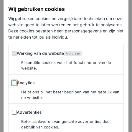
Wij gebruiken cookies
Wij gebruiken cookies en vergelijkbare technieken om onze
website goed te laten werken en het gebruik te analyseren.
Deze cookies bevatten geen persoonsgegevens en zijn niet
©DOUGLAS
te herleiden tot jou als individu.
Werking van de website
Zonnebalsem, € 29,95
Werking van de website
Altijd aan
Essentiële cookies voor het functioneren van de
website.
HIER TE KOOP
Analytics
Murad City Skin Age Defense Broad
Analytics
Spectrum SPF 50
Helpt ons bij het beter begrijpen van het gebruik van
de website.
Dit product belooft voor 89 procent tegen blauw licht te
Advertenties
Advertenties
beschermen en voor 96 procent tegen vervuiling, dankzij
Beter aanleveren van gerichte advertenties door
ingrediënten als luteïne en ijzeroxide.
gebruik van cookies.