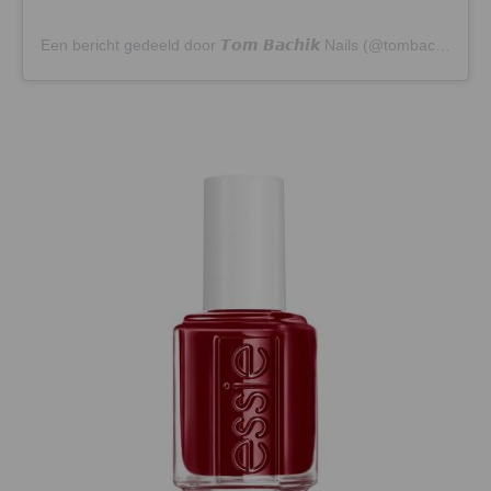
Een bericht gedeeld door 𝙏𝙤𝙢 𝘽𝙖𝙘𝙝𝙞𝙠 Nails (@tombachik)