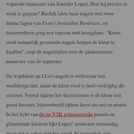
wijnrode manicure van Jennifer Lopez. Hoe hij precies te
werk is gegaan? Bachik lakte haar nagels met twee
dunne lagen van Essie’s bestseller
Bordeaux
, en
daaroverheen ging een topcoat met hoogglans. “Korte,
sterk natuurlijk gevormde nagels helpen de kleur te
knallen”, zegt de nagelstylist over de glamoureuze
manicure van de superster.
De wijnkleur op J.Lo’s nagels is weliswaar een
weelderige tint, maar de kleur rood is heel veelzijdig dit
seizoen. Vooral tijdens het feestseizoen is de kleur een
groot favoriet, bijvoorbeeld tijdens kerst en oud en nieuw.
In het licht van
de op Y2K geïnspireerde
pastels en
glimmende kleuren lijkt Lopez’ manicure eenvoudig,
maar dat is zeker niet het geval. In tegendeel, een