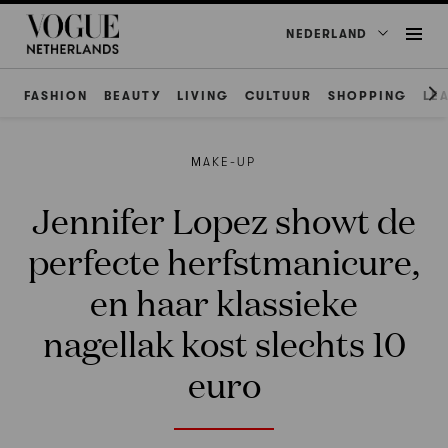
NEDERLAND
FASHION
BEAUTY
LIVING
CULTUUR
SHOPPING
LE
ΜAKE-UP
Jennifer Lopez showt de
perfecte herfstmanicure,
en haar klassieke
nagellak kost slechts 10
euro