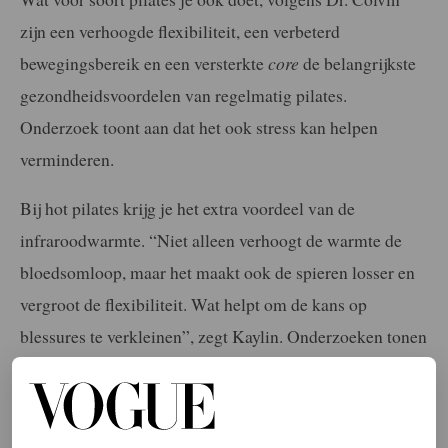
zijn een verhoogde flexibiliteit, een verbeterd
bewegingsbereik en een versterkte
core
de belangrijkste
gezondheidsvoordelen van regelmatig pilates.
Onderzoek toont aan dat het ook stress kan helpen
verminderen.
Bij hot pilates krijg je het extra voordeel van de
infraroodwarmte. “Niet alleen verhoogt de warmte de
bloedsomloop, maar het maakt ook de spieren losser en
vergroot de flexibiliteit. Wat helpt om de kans op
blessures te verkleinen”, zegt Kaylin. Onderzoeken tonen
aan dat verwarmde work-outs je metabolisme verhogen
en meer calorieën verbranden in vergelijking met niet-
verwarmde work-outs.