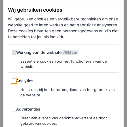
Wij gebruiken cookies
LEES OOK
Wij gebruiken cookies en vergelijkbare technieken om onze
website goed te laten werken en het gebruik te analyseren.
Eet jij ongemerkt te veel suiker? Deze
Deze cookies bevatten geen persoonsgegevens en zijn niet
signalen verklappen het
te herleiden tot jou als individu.
PHILIPP WEHSACK
Werking van de website
Werking van de website
Altijd aan
De nadelen
Essentiële cookies voor het functioneren van de
website.
Hot pilates is misschien niet voor iedereen geschikt.
Analytics
Analytics
Colvin waarschuwt mensen met bepaalde
Helpt ons bij het beter begrijpen van het gebruik van
gezondheidsproblemen – zoals astma, hartaandoeningen,
de website.
lage bloeddruk of lage bloedsuikerspiegel – om twee
Advertenties
Advertenties
keer na te denken voordat ze zich aanmelden. Hetzelfde
Beter aanleveren van gerichte advertenties door
geldt voor vrouwen die zwanger zijn. Het overmatig
gebruik van cookies.