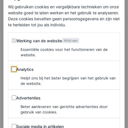
Wij gebruiken cookies en vergelijkbare technieken om onze
Begin staand met je voeten iets wijder dan heupbreedte.
website goed te laten werken en het gebruik te analyseren.
“Draai de tenen lichtjes naar buiten en buig de knieën
Deze cookies bevatten geen persoonsgegevens en zijn niet
te herleiden tot jou als individu.
om je heupen naar de grond te brengen”, adviseert
Landa. Als je hielen van de grond komen, kun je een
Werking van de website
Werking van de website
Altijd aan
opgerolde doek of deken onder je voeten plaatsen. Een
Essentiële cookies voor het functioneren van de
yogakussen of blok kan ook helpen als je meer
website.
ondersteuning nodig hebt.
Analytics
Analytics
Helpt ons bij het beter begrijpen van het gebruik van
Het is belangrijk om je
buikspieren te activeren
, je
de website.
wervelkolom te verlengen en je handen in gebedshouding
Advertenties
Advertenties
naar het midden van je borst te brengen. “Gebruik je
Beter aanleveren van gerichte advertenties door
ellebogen om de knieën zachtjes te openen en adem diep
gebruik van cookies.
in en uit”, adviseert Landa. “Het gaat er niet om te
Sociale media in artikelen
Sociale media in artikelen
forceren, maar om ruimte te maken.” Een extra tip van