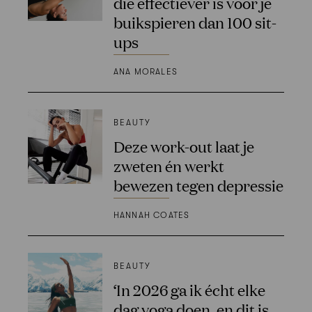
die effectiever is voor je
buikspieren dan 100 sit-
ups
ANA MORALES
BEAUTY
Deze work-out laat je
zweten én werkt
bewezen tegen depressie
HANNAH COATES
BEAUTY
‘In 2026 ga ik écht elke
dag yoga doen, en dit is