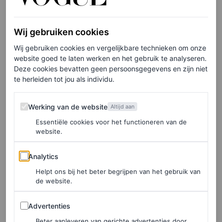
gedurfde pufferjas met bloemenprint
die wel degelijk
groundbreaking
is. Met haar recentste look bewijst
Wij gebruiken cookies
Hathaway dat haar nieuwe stijl blijft verrassen. Miranda
Wij gebruiken cookies en vergelijkbare technieken om onze
Priestly
would be proud
.
website goed te laten werken en het gebruik te analyseren.
Deze cookies bevatten geen persoonsgegevens en zijn niet
te herleiden tot jou als individu.
Werking van de website
Werking van de website
Altijd aan
Essentiële cookies voor het functioneren van de
website.
Analytics
Analytics
Helpt ons bij het beter begrijpen van het gebruik van
de website.
Advertenties
Advertenties
Beter aanleveren van gerichte advertenties door