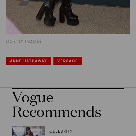
©GETTY IMAGES
ANNE HATHAWAY
VERSACE
Vogue
Recommends
CELEBRITY