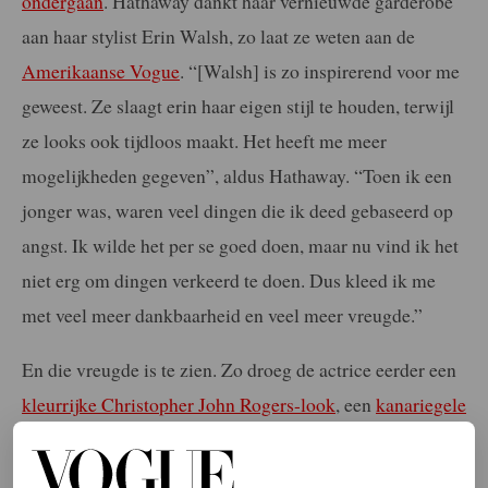
ondergaan
. Hathaway dankt haar vernieuwde garderobe
aan haar stylist Erin Walsh, zo laat ze weten aan de
Amerikaanse Vogue
. “[Walsh] is zo inspirerend voor me
geweest. Ze slaagt erin haar eigen stijl te houden, terwijl
ze looks ook tijdloos maakt. Het heeft me meer
mogelijkheden gegeven”, aldus Hathaway. “Toen ik een
jonger was, waren veel dingen die ik deed gebaseerd op
angst. Ik wilde het per se goed doen, maar nu vind ik het
niet erg om dingen verkeerd te doen. Dus kleed ik me
met veel meer dankbaarheid en veel meer vreugde.”
En die vreugde is te zien. Zo droeg de actrice eerder een
kleurrijke Christopher John Rogers-look
, een
kanariegele
Valentino-set
, een
outfit die sterk deed denken aan haar
The Devil Wears Prada
-personage Andy Sachs
en een