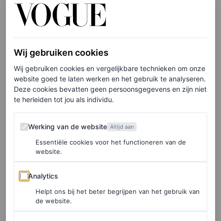
Schrijf je hier in voor de Vogue-nieuwsbrief.
Spears en Asghari waren veertien maanden getrouwd en
Wij gebruiken cookies
stapten in juni 2022 in het huwelijksbootje
tijdens een
Wij gebruiken cookies en vergelijkbare technieken om onze
intieme ceremonie in hun huis in Los Angeles
. Gasten op
website goed te laten werken en het gebruik te analyseren.
Deze cookies bevatten geen persoonsgegevens en zijn niet
de bruiloft waren onder andere
Madonna, Selena Gomez
te herleiden tot jou als individu.
en Paris Hilton
. De twee ontmoetten elkaar voor het eerst
Werking van de website
in oktober 2016 op de set van Spears’ muziekvideo voor
Werking van de website
Altijd aan
het nummer
Slumber Party
. Op nieuwjaarsdag 2017
Essentiële cookies voor het functioneren van de
website.
bevestigden ze hun relatie op Instagram.
Analytics
Analytics
#FreeBritney
Helpt ons bij het beter begrijpen van het gebruik van
de website.
In de jaren daarna kwam de
#FreeBritney
-beweging op,