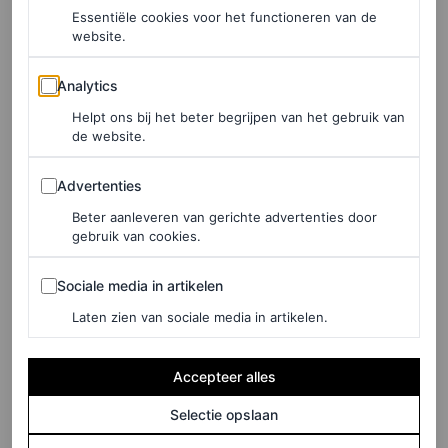
Biker shorts
waren een vast onderdeel van haar
sporty
Essentiële cookies voor het functioneren van de
look, die ze steevast combineerde met een oversized trui,
website.
sneakers en hier en daar een chique tas en zonnebril. In
Analytics
Analytics
Diana’s tijd mocht
normcore
misschien nog niet bestaan,
Helpt ons bij het beter begrijpen van het gebruik van
ze is absoluut een voorloper van de trend die tot op de
de website.
dag van vandaag populair is.
Advertenties
Advertenties
Beter aanleveren van gerichte advertenties door
gebruik van cookies.
Sociale media in artikelen
Sociale media in artikelen
Laten zien van sociale media in artikelen.
Accepteer alles
Selectie opslaan