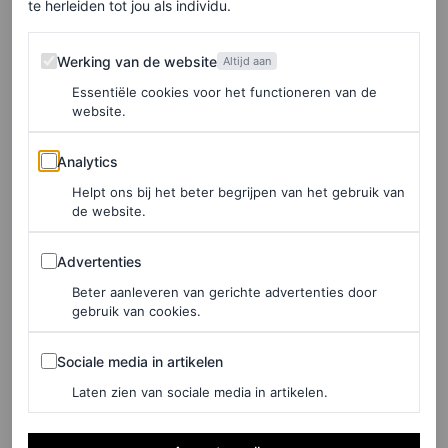
te herleiden tot jou als individu.
Hadid (Reebok) en Kaia Gerber (Converse).
Werking van de website
Werking van de website
Altijd aan
Essentiële cookies voor het functioneren van de
website.
Analytics
Analytics
Helpt ons bij het beter begrijpen van het gebruik van
de website.
Advertenties
Advertenties
Beter aanleveren van gerichte advertenties door
gebruik van cookies.
Sociale media in artikelen
Sociale media in artikelen
Laten zien van sociale media in artikelen.