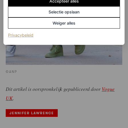
Accepteer alles
Selectie opslaan
Weiger alles
(opent in een nieuw tabblad)
Privacybeleid
©ANP
Dit artikel is oorspronkelijk gepubliceerd door
Vogue
UK
.
JENNIFER LAWRENCE