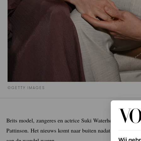
©GETTY IMAGES
Brits model, zangeres en actrice Suki Waterhouse heeft ha
Pattinson. Het nieuws komt naar buiten nadat paparazzi he
Wij geb
aan de wandel waren.