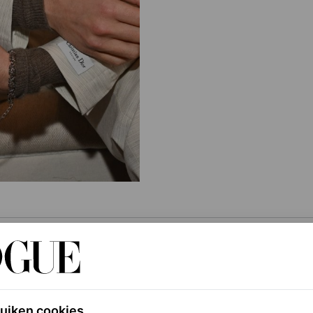
ar eerste kind gekregen met acteur Robert
t koppel vastlegde terwijl ze met een kinderwagen
ruiken cookies