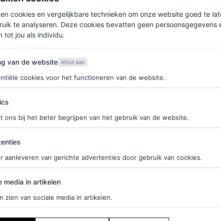
ken cookies en vergelijkbare technieken om onze website goed te la
ruik te analyseren. Deze cookies bevatten geen persoonsgegevens en
an eerste kind
 tot jou als individu.
van de website
deelt
Daily Mail
foto’s van de kersverse ouders die
ng van de website
Altijd aan
deling maken in Los Angeles.
ntiële cookies voor het functioneren van de website.
ics
f je hier in voor de Vogue-nieuwsbrief.
t ons bij het beter begrijpen van het gebruik van de website.
ties
enties
The Divergent Series: Insurgent
, is sinds 2018
r aanleveren van gerichte advertenties door gebruik van cookies.
f privé, met weinig publieke optredens samen.
Zo
ode loper.
edia in artikelen
e media in artikelen
n zien van sociale media in artikelen.
kondiging
niet aan zich voorbijgaan. Tijdens een
t de zangeres haar zwangere buik vol trots zien.