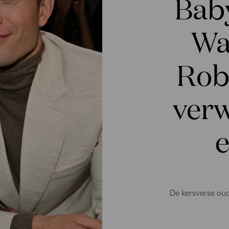
Bab
Wa
Rob
ver
e
De kersverse ou