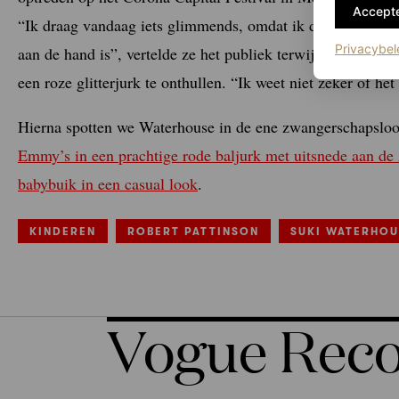
Accepte
“Ik draag vandaag iets glimmends, omdat ik dacht dat het j
Privacybel
aan de hand is”, vertelde ze het publiek terwijl ze een me
een roze glitterjurk te onthullen. “Ik weet niet zeker of het
Hierna spotten we Waterhouse in de ene zwangerschapslo
Emmy’s in een prachtige rode baljurk met uitsnede aan de 
babybuik in een casual look
.
KINDEREN
ROBERT PATTINSON
SUKI WATERHOU
Vogue Re