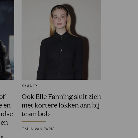
BEAUTY
of
Ook Elle Fanning sluit zich
e en
met kortere lokken aan bij
ndse
team bob
ren
CALIN VAN PARIS
ER