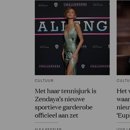
CULTUUR
CULT
Met haar tennisjurk is
Het 
Zendaya’s nieuwe
waar
sportieve garderobe
nieu
officieel aan zet
‘Eup
ALEX KESSLER
LOIS L