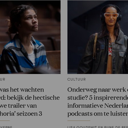
UUR
CULTUUR
was het wachten
Onderweg naar werk 
d: bekijk de hectische
studie? 5 inspirerend
we trailer van
informatieve Nederla
horia’ seizoen 3
podcasts om te luiste
AVERNE
LISA GOUDSMIT EN RUNE DE BE