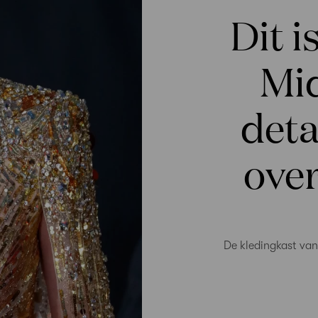
Dit 
Mi
deta
over
De kledingkast van