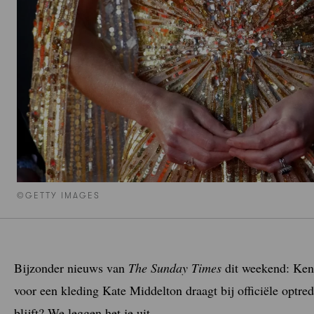
©GETTY IMAGES
Bijzonder nieuws van
The Sunday Times
dit weekend: Kens
voor een kleding Kate Middelton draagt bij officiële optr
blijft? We leggen het je uit.