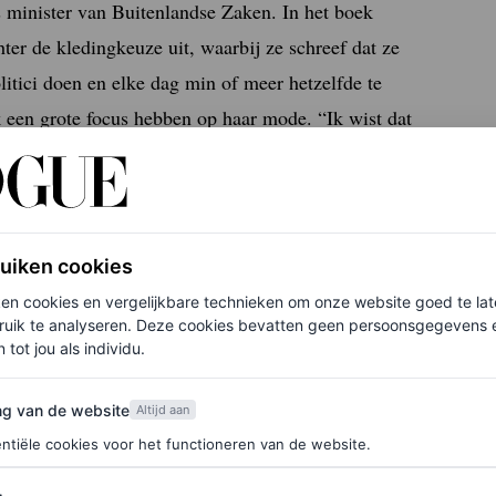
 minister van Buitenlandse Zaken. In het boek
ter de kledingkeuze uit, waarbij ze schreef dat ze
itici doen en elke dag min of meer hetzelfde te
k een grote focus hebben op haar mode. “Ik wist dat
k droeg”, zei ze ooit over haar kleding.
ruiken cookies
ment
ken cookies en vergelijkbare technieken om onze website goed te la
ruik te analyseren. Deze cookies bevatten geen persoonsgegevens en
 tot jou als individu.
 vergrootglas worden gelegd. Soms is dat goed:
van de website
ng van de website
Altijd aan
Andere keren krijgt het gesprek echter een
ntiële cookies voor het functioneren van de website.
 zittend pak dragen zonder veel commentaar,