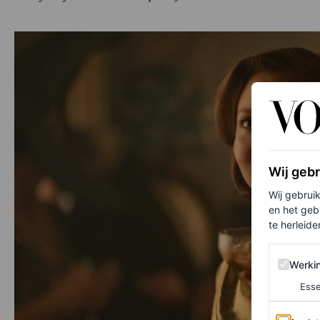
Wij geb
Wij gebrui
en het geb
te herleiden
Werking 
Werki
Esse
Analytics