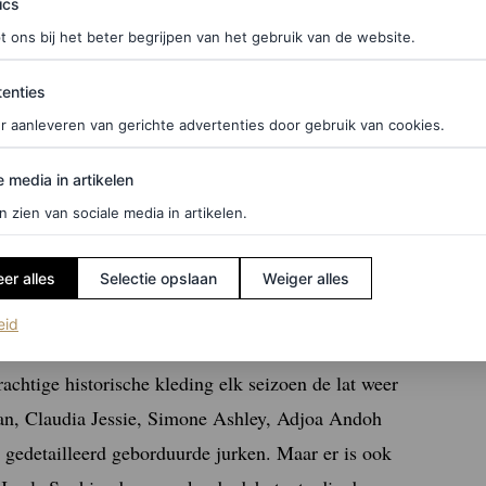
ics
t ons bij het beter begrijpen van het gebruik van de website.
ties
enties
r aanleveren van gerichte advertenties door gebruik van cookies.
edia in artikelen
e media in artikelen
n zien van sociale media in artikelen.
agram Channel
Before it’s in Vogue
er alles
Selectie opslaan
Weiger alles
(opent in een nieuw tabblad)
eid
chtige historische kleding elk seizoen de lat weer
an, Claudia Jessie, Simone Ashley, Adjoa Andoh
 gedetailleerd geborduurde jurken. Maar er is ook