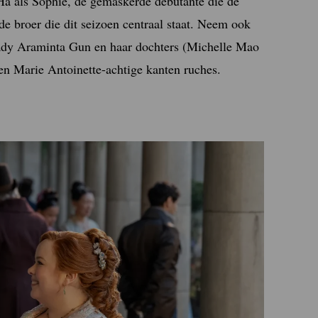
Ha als Sophie, de gemaskerde debutante die de
e broer die dit seizoen centraal staat. Neem ook
ady Araminta Gun en haar dochters (Michelle Mao
 en Marie Antoinette-achtige kanten ruches.