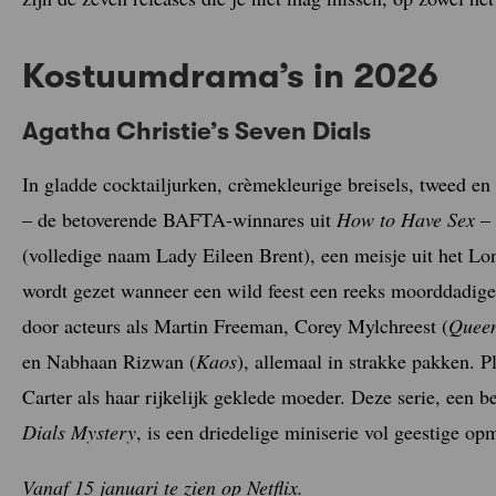
Kostuumdrama’s in 2026
Agatha Christie’s Seven Dials
In gladde cocktailjurken, crèmekleurige breisels, tweed 
– de betoverende BAFTA-winnares uit
How to Have Sex
– 
(volledige naam Lady Eileen Brent), een meisje uit het Lo
wordt gezet wanneer een wild feest een reeks moorddadige
door acteurs als Martin Freeman, Corey Mylchreest (
Queen
en Nabhaan Rizwan (
Kaos
), allemaal in strakke pakken.
Carter als haar rijkelijk geklede moeder. Deze serie, een
Dials Mystery
, is een driedelige miniserie vol geestige 
Vanaf 15 januari te zien op Netflix.