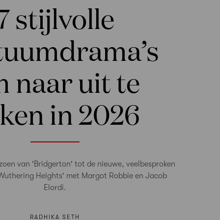
7 stijlvolle
tuumdrama’s
 naar uit te
jken in 2026
zoen van 'Bridgerton' tot de nieuwe, veelbesproken
Wuthering Heights' met Margot Robbie en Jacob
Elordi.
RADHIKA SETH