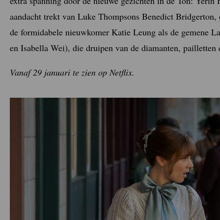
extra spanning door de nieuwe gezichten in de Ton: Yerin 
aandacht trekt van Luke Thompsons Benedict Bridgerton, d
de formidabele nieuwkomer Katie Leung als de gemene L
en Isabella Wei), die druipen van de diamanten, pailletten
Vanaf 29 januari te zien op Netflix.