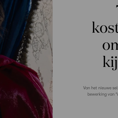
kos
om
ki
Van het nieuwe sei
bewerking van '