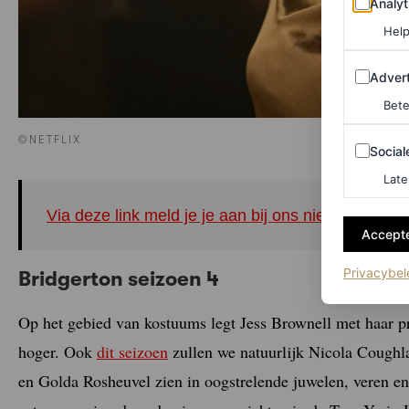
Analyt
Help
Adverten
Advert
Bete
©NETFLIX
Sociale m
Social
Late
Via deze link meld je je aan bij ons nieuwe Inst
Accepte
Privacybel
Bridgerton seizoen 4
Op het gebied van kostuums legt Jess Brownell met haar pra
hoger. Ook
dit seizoen
zullen we natuurlijk Nicola Coughl
en Golda Rosheuvel zien in oogstrelende juwelen, veren en