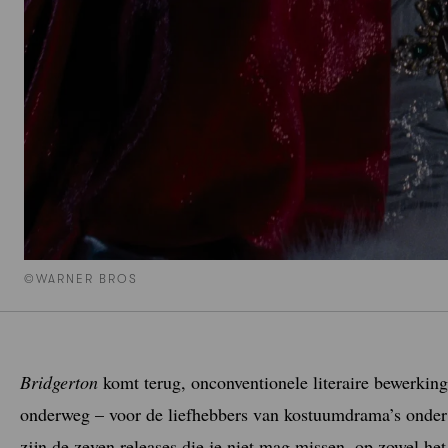
©WARNER BROS
Bridgerton
komt terug, onconventionele literaire bewerkin
onderweg – voor de liefhebbers van kostuumdrama’s onder 
zijn de zeven releases die je niet mag missen, op zowel het