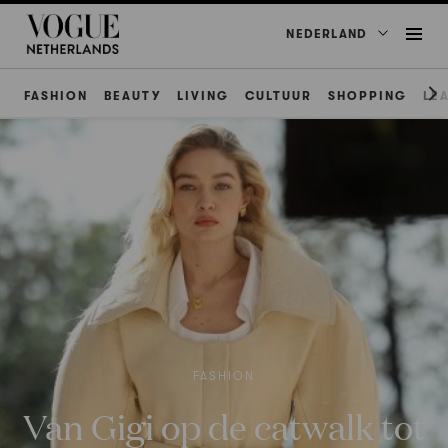
NEDERLAND
FASHION
BEAUTY
LIVING
CULTUUR
SHOPPING
LE
FASHION
Van Gigi op de catwalk tot