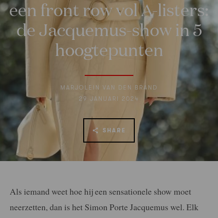
een front row vol A-listers:
de Jacquemus-show in 5
hoogtepunten
MARJOLEIN VAN DEN BRAND
29 JANUARI 2024
SHARE
Als iemand weet hoe hij een sensationele show moet
neerzetten, dan is het Simon Porte Jacquemus wel. Elk