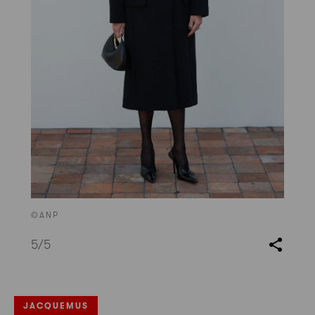
©ANP
5
/5
JACQUEMUS