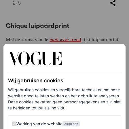
2
/5
Chique luipaardprint
Met de komst van de
mob wive
-trend
lijkt luipaardprint
weer een opleving te krijgen. Ook Simon Porte
Jacquemus is bezweken voor het opvallende dessin, zo
blijkt wel uit zijn lente/zomer 2024-collectie. De
ontwerper stuurde zijn versie van de print de catwalk op:
Wij gebruiken cookies
nog altijd
spicy
, maar dan een tikkeltje ingetogen met
Wij gebruiken cookies en vergelijkbare technieken om onze
een chique Franse draai.
website goed te laten werken en het gebruik te analyseren.
Deze cookies bevatten geen persoonsgegevens en zijn niet
te herleiden tot jou als individu.
Werking van de website
Werking van de website
Altijd aan