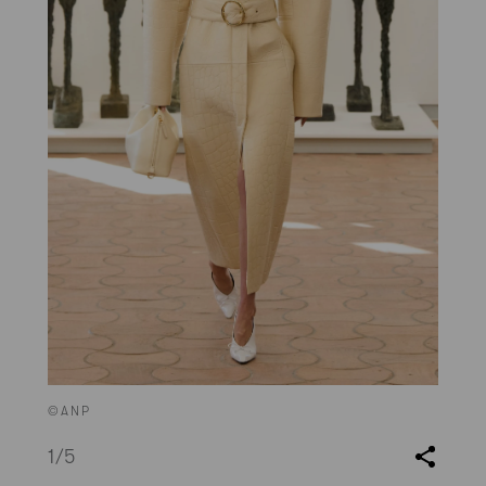
©ANP
1
/5