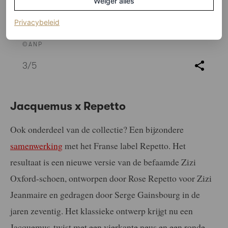
Weiger alles
(opent in een nieuw tabblad)
Privacybeleid
©ANP
3
/5
Jacquemus x Repetto
Ook onderdeel van de collectie? Een bijzondere
samenwerking
met het Franse label Repetto. Het
resultaat is een nieuwe versie van de befaamde Zizi
Oxford-schoen, ontworpen door Rose Repetto voor Zizi
Jeanmaire en gedragen door Serge Gainsbourg in de
jaren zeventig. Het klassieke ontwerp krijgt nu een
Jacquemus-twist met een vierkante neus en een ronde