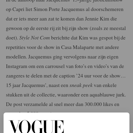
op Capri liet Simon Porte Jacquemus al doorschemeren
dat er iets meer aan zat te komen dan Jennie Kim die
gewoon op de eerste rij zit bij zijn show (zoals ze meestal
doet).
Style Not Com
berichtte dat Kim was gespot bij de
repetities voor de show in Casa Malaparte met andere
modellen. Jacquemus ging vervolgens naar zijn eigen
Instagram om een carrousel van foto’s en video’s van de
zangeres te delen met de caption ’24 uur voor de show…
15 jaar Jacquemus’, naast een
sneak peek
van enkele
stukken uit de collectie, waaronder een aquablauwe jurk.
De post verzamelde al snel meer dan 300.000 likes en
meer dan 5.000 reacties.