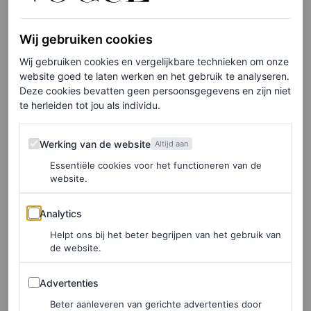
Elke week onze beste artikelen in je inbox?
Schrijf je hier in voor de Vogue-nieuwsbrief.
Wij gebruiken cookies
Wij gebruiken cookies en vergelijkbare technieken om onze
Toen de livestream van de show vandaag begon en ze
website goed te laten werken en het gebruik te analyseren.
Deze cookies bevatten geen persoonsgegevens en zijn niet
niet op de eerste rij zat (waar beroemdheden als
Dua
te herleiden tot jou als individu.
Lipa
, Gwyneth Paltrow en
Vogue-coverster Peggy Gou
Werking van de website
zich wél bevonden), begonnen fans zich écht af te vragen
Werking van de website
Altijd aan
of ze inderdaad de show zou lopen. En daar was ze: ze
Essentiële cookies voor het functioneren van de
website.
sloot de collectiepresentatie niet af in de doorschijnende
jurk die door Jacquemus was gepost, maar in een
Analytics
Analytics
eenvoudige en elegante LBD geaccentueerd met
funky
Helpt ons bij het beter begrijpen van het gebruik van
de website.
accessoires zoals een paar muiltjes met zebraprint en een
zeer mediterraanse Capri-blauwe clutch. Ze werd in de
Advertenties
Advertenties
show vergezeld door haar vriend, model Hyunji Shin.
Beter aanleveren van gerichte advertenties door