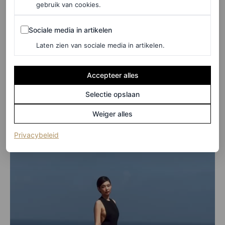
Tijdens de finale omhelsde Jacquemus de zangeres
gebruik van cookies.
voordat hij een buiging maakte voor zijn gasten.
Sociale media in artikelen
Sociale media in artikelen
Laten zien van sociale media in artikelen.
Accepteer alles
Selectie opslaan
Weiger alles
(opent in een nieuw tabblad)
Privacybeleid