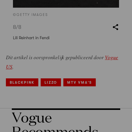
©GETTY IMAGES
8
/8
Lili Reinhart in Fendi
Dit artikel is oorspronkelijk gepubliceerd door
Vogue
US
.
BLACKPINK
LIZZO
MTV VMA'S
Vogue
Recommends