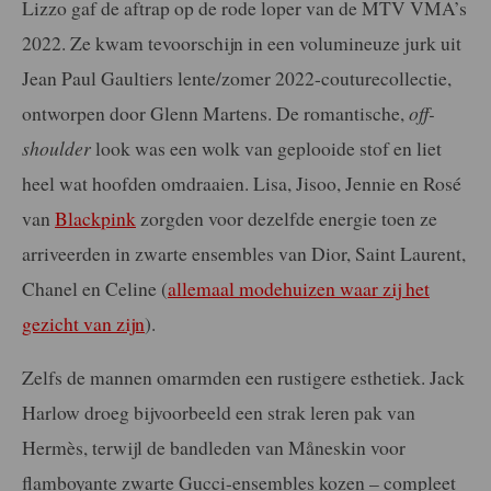
Lizzo gaf de aftrap op de rode loper van de MTV VMA’s
2022. Ze kwam tevoorschijn in een volumineuze jurk uit
Jean Paul Gaultiers lente/zomer 2022-couturecollectie,
ontworpen door Glenn Martens. De romantische,
off-
shoulder
look was een wolk van geplooide stof en liet
heel wat hoofden omdraaien. Lisa, Jisoo, Jennie en Rosé
van
Blackpink
zorgden voor dezelfde energie toen ze
arriveerden in zwarte ensembles van Dior, Saint Laurent,
Chanel en Celine (
allemaal modehuizen waar zij het
gezicht van zijn
).
Zelfs de mannen omarmden een rustigere esthetiek. Jack
Harlow droeg bijvoorbeeld een strak leren pak van
Hermès, terwijl de bandleden van Måneskin voor
flamboyante zwarte Gucci-ensembles kozen – compleet