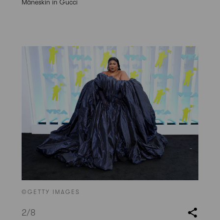
Måneskin in Gucci
©GETTY IMAGES
2
/8