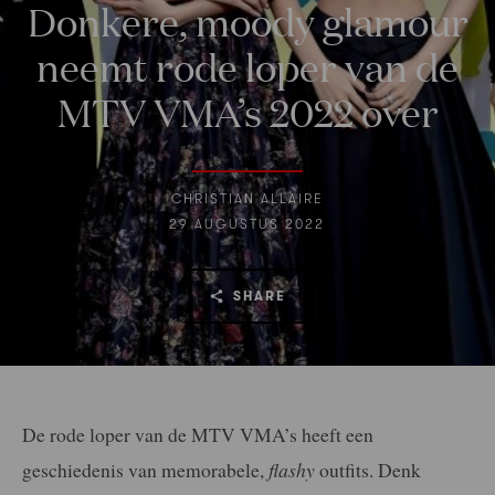
Donkere, moody glamour
neemt rode loper van de
MTV VMA’s 2022 over
CHRISTIAN ALLAIRE
29 AUGUSTUS 2022
SHARE
De rode loper van de MTV VMA’s heeft een
geschiedenis van memorabele,
flashy
outfits. Denk