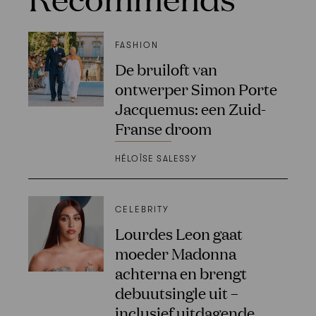
FASHION
De bruiloft van
ontwerper Simon Porte
Jacquemus: een Zuid-
Franse droom
HÉLOÏSE SALESSY
CELEBRITY
Lourdes Leon gaat
moeder Madonna
achterna en brengt
debuutsingle uit –
inclusief uitdagende