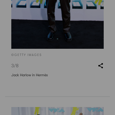
©GETTY IMAGES
3
/8
Jack Harlow in Hermès