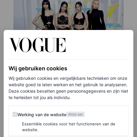
Wij gebruiken cookies
Wij gebruiken cookies en vergelijkbare technieken om onze
©GETTY IMAGES
website goed te laten werken en het gebruik te analyseren.
Deze cookies bevatten geen persoonsgegevens en zijn niet
4
/8
te herleiden tot jou als individu.
Blackpink in Celine, Dior, Chanel en Saint Laurent
Werking van de website
Werking van de website
Altijd aan
Essentiële cookies voor het functioneren van de
website.