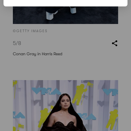
©GETTY IMAGES
5
/8
Conan Gray in Harris Reed