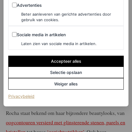
Advertenties
Advertenties
Beter aanleveren van gerichte advertenties door
gebruik van cookies.
Sociale media in artikelen
Sociale media in artikelen
Laten zien van sociale media in artikelen.
Accepteer alles
©SPOTLIGHT
Selectie opslaan
3
/5
Weiger alles
(opent in een nieuw tabblad)
Privacybeleid
Glinsterende make-up
Rocha staat bekend om haar bijzondere beautylooks, van
oogcontouren versierd met glinsterende stenen, parels en
kristallen
tot heuse
‘gezichtsstrikken’
. Ook haar