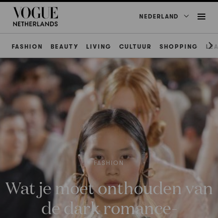
NEDERLAND
FASHION
BEAUTY
LIVING
CULTUUR
SHOPPING
LE
FASHION
Wat je moet onthouden van
de dark romance-