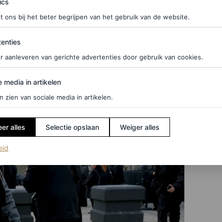
ics
t ons bij het beter begrijpen van het gebruik van de website.
ties
look
enties
r aanleveren van gerichte advertenties door gebruik van cookies.
eugje babyblauw (of
kobaltblauw
) dragen voegt de
edia in artikelen
e media in artikelen
n zien van sociale media in artikelen.
er alles
Selectie opslaan
Weiger alles
(opent in een nieuw tabblad)
eid