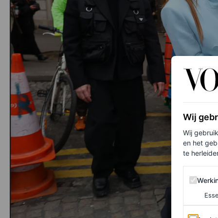
Wij geb
Wij gebrui
en het geb
te herleiden
Werking 
Werki
Esse
Analytics