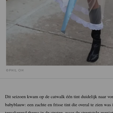
©PHIL OH
Dit seizoen kwam op de catwalk één tint duidelijk naar vo
babyblauw: een zachte en frisse tint die overal te zien was
terugkerend thema in de straten, waar de streetstyle-meni