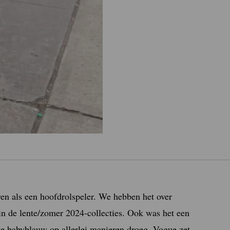
ren als een hoofdrolspeler. We hebben het over
 in de lente/zomer 2024-collecties. Ook was het een
gte babyblauw op allerlei manieren droeg. Vogue zet