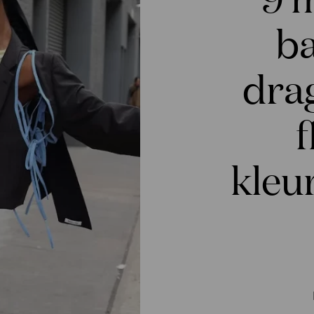
b
dra
f
kleu