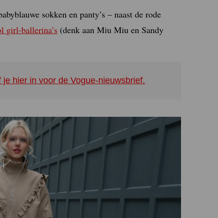
 babyblauwe sokken en panty’s – naast de rode
l girl-ballerina’s
(denk aan Miu Miu en Sandy
f je hier in voor de Vogue-nieuwsbrief.