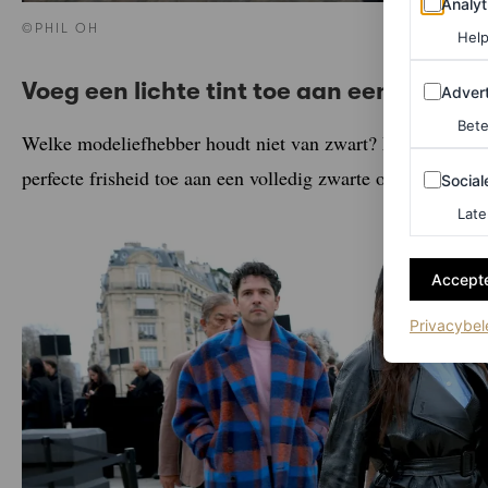
Analyt
©PHIL OH
Help
Adverten
Voeg een lichte tint toe aan een zwarte 
Advert
Bete
Welke modeliefhebber houdt niet van zwart? Maar een vl
Sociale m
perfecte frisheid toe aan een volledig zwarte outfit.
Social
Late
Accepte
Privacybel