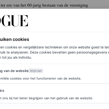
ter ere van het 60-jarig bestaan van de vereniging
oor die gelegenheid ruilt ze haar broekpak in
ruiken cookies
ken cookies en vergelijkbare technieken om onze website goed te la
ruik te analyseren. Deze cookies bevatten geen persoonsgegevens en
 tot jou als individu.
van de website
ng van de website
Altijd aan
ntiële cookies voor het functioneren van de website.
ics
t ons bij het beter begrijpen van het gebruik van de website.
ties