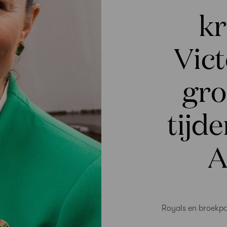
kr
Vict
gro
tijd
A
Royals en broekpa