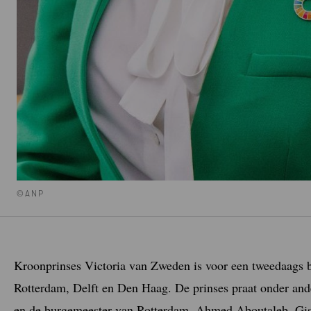
©ANP
Kroonprinses Victoria van Zweden is voor een tweedaags b
Rotterdam, Delft en Den Haag. De prinses praat onder a
en de burgemeester van Rotterdam, Ahmed Aboutaleb. Gist