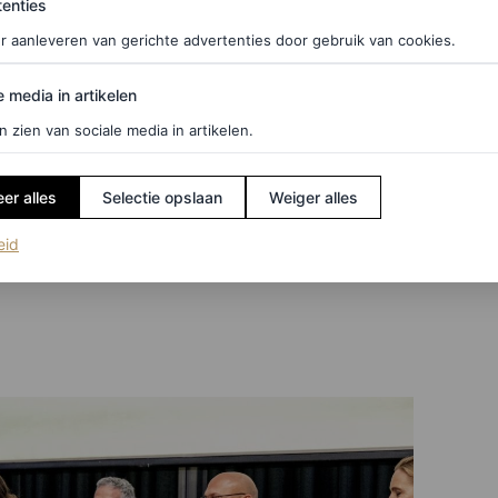
enties
r aanleveren van gerichte advertenties door gebruik van cookies.
edia in artikelen
e media in artikelen
n zien van sociale media in artikelen.
er alles
Selectie opslaan
Weiger alles
(opent in een nieuw tabblad)
eid