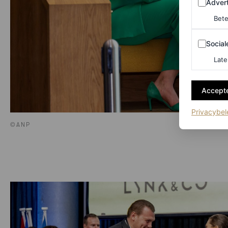
Advert
Bete
Sociale m
Social
Late
Accepte
Privacybel
©ANP