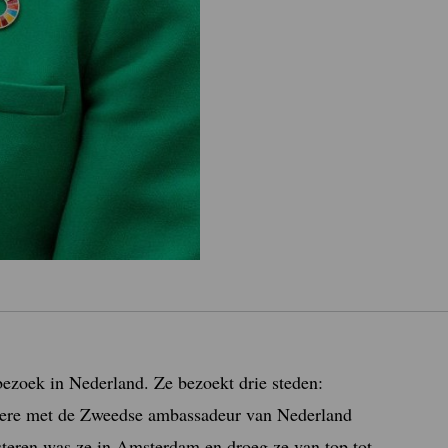
ezoek in Nederland. Ze bezoekt drie steden:
ndere met de Zweedse ambassadeur van Nederland
eren was ze in Amsterdam en droeg ze van top tot