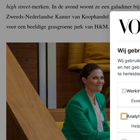
high street-
merken. In de avond woont ze een galadiner bij 
Zweeds-Nederlandse Kamer van Koophandel en Industrie. V
voor een beeldige grasgroene jurk van H&M.
Wij geb
Wij gebrui
en het geb
te herleiden
Werking 
Werki
Esse
Analytics
Analyt
Help
Adverten