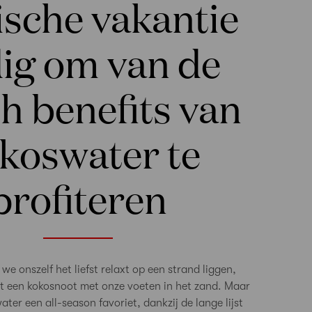
ische vakantie
ig om van de
th benefits van
koswater te
profiteren
e onszelf het liefst relaxt op een strand liggen,
it een kokosnoot met onze voeten in het zand. Maar
water een all-season favoriet, dankzij de lange lijst