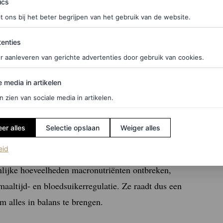
ics
h Meets Wellness
, zegt dat kokoswater caloriearm is
t ons bij het beter begrijpen van het gebruik van de website.
 en smoothies. Hierdoor is kokoswater een
ties
enties
het rechtstreeks uit een kokosnoot drinkt, kan het
r aanleveren van gerichte advertenties door gebruik van cookies.
dat kokoswater, dankzij de hydraterende
edia in artikelen
nname kan verminderen.
Ook tonen onderzoeken aan
e media in artikelen
n zien van sociale media in artikelen.
er alles
Selectie opslaan
Weiger alles
f je hier in voor de Vogue-nieuwsbrief
(opent in een nieuw tabblad)
eid
nlijke hoeveelheden macronutriënten ontbreken,
 maaltijd- en bloedsuikerregulatie. Ze raadt dus een
m alles in balans te brengen.