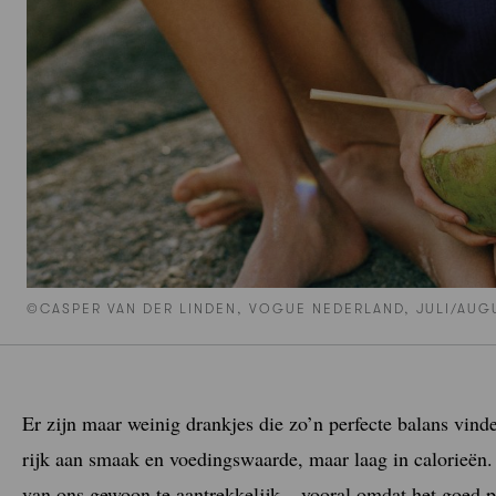
©CASPER VAN DER LINDEN, VOGUE NEDERLAND, JULI/AUG
Er zijn maar weinig drankjes die zo’n perfecte balans vind
rijk aan smaak en voedingswaarde, maar laag in calorieën
van ons gewoon te aantrekkelijk – vooral omdat het goed 