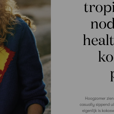
trop
nod
heal
ko
Hoogzomer zien w
casually sippend u
eigenlijk is kokos