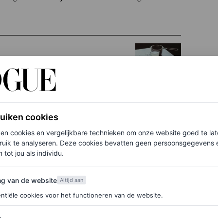
ruiken cookies
ken cookies en vergelijkbare technieken om onze website goed te la
een uitstekende bron van hydratatie is als je dorst
ruik te analyseren. Deze cookies bevatten geen persoonsgegevens en
 tot jou als individu.
pen voorkomen dat je uitgedroogd raakt als je
ergeven of een slechte stoelgang. Maar vervang je
van de website
ng van de website
Altijd aan
over later meer.
ntiële cookies voor het functioneren van de website.