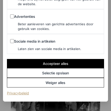
de website.
Advertenties
©RAFFO MARONE
Advertenties
Beter aanleveren van gerichte advertenties door
1
/25
gebruik van cookies.
Sociale media in artikelen
Sociale media in artikelen
Laten zien van sociale media in artikelen.
Accepteer alles
Selectie opslaan
Weiger alles
(opent in een nieuw tabblad)
Privacybeleid