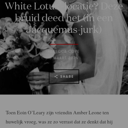
White Lotus’-locatie? Deze
bruid deed het (in een
Jacquemus-jurk)
REBECCA COPE
5 MAART 2024
SHARE
Toen Eoin O’Leary zijn vriendin Amber Leone ten
huwelijk vroeg, was ze zo verrast dat ze denkt dat hij