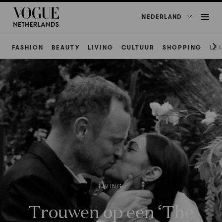
NEDERLAND
FASHION
BEAUTY
LIVING
CULTUUR
SHOPPING
LE
LIVING
Trouwen op een ‘The