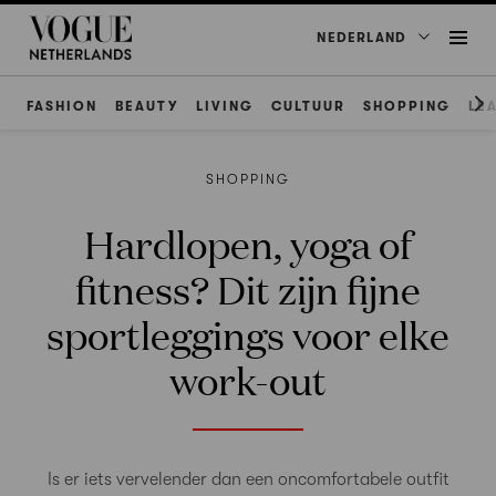
NEDERLAND
FASHION
BEAUTY
LIVING
CULTUUR
SHOPPING
LE
SHOPPING
Hardlopen, yoga of
fitness? Dit zijn fijne
sportleggings voor elke
work-out
Is er iets vervelender dan een oncomfortabele outfit