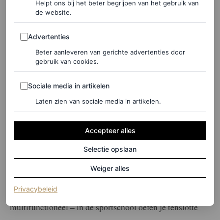
Helpt ons bij het beter begrijpen van het gebruik van
de website.
Advertenties
Advertenties
©NET-A-PORTER
Beter aanleveren van gerichte advertenties door
gebruik van cookies.
Paarse sportlegging zonder zakken, € 130
Sociale media in artikelen
Sociale media in artikelen
Laten zien van sociale media in artikelen.
HIER TE KOOP
Accepteer alles
Sportleggings voor fitness
Selectie opslaan
Weiger alles
Belangrijk tijdens het fitnessen? Een sportlegging moet
(opent in een nieuw tabblad)
Privacybeleid
squat-
proof
zijn. En natuurlijk flexibel en
multifunctioneel – in de sportschool oefen je tenslotte