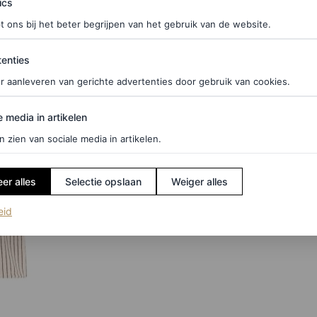
ics
mfortabele badjas. Dit fijne exemplaar van Arket is
t ons bij het beter begrijpen van het gebruik van de website.
ties
enties
r aanleveren van gerichte advertenties door gebruik van cookies.
edia in artikelen
e media in artikelen
n zien van sociale media in artikelen.
er alles
Selectie opslaan
Weiger alles
(opent in een nieuw tabblad)
eid