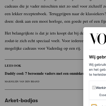
cadeaus die je vader misschien niet zo snel voor zichzelf 
een lekker receptenboek.
Teruggrijpen naar de klassiekers?
doen: denk aan een mooi horloge, een goede pet of een fij
Het belangrijkste is dat je iets koopt dat bij de persoonlijk
zodat-ie zich echt speciaal voelt.
Voor iedereen die wel wat 
mogelijke cadeaus voor Vaderdag op een rij.
Wij geb
Wij gebrui
LEES OOK
en het geb
Daddy cool: 7 beroemde vaders met een onmiskenbaar gevoel vo
te herleiden
MARJOLEIN VAN DEN BRAND
Werking 
Werki
Esse
Arket-badjas
Analytics