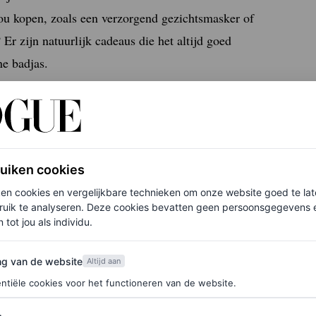
zou kopen, zoals een verzorgend gezichtsmasker of
 Er zijn natuurlijk
cadeaus die het altijd goed
ne badjas.
heid en interesses van je vader of vaderfiguur past,
inspiratie kan gebruiken, zetten we een aantal
ruiken cookies
ken cookies en vergelijkbare technieken om onze website goed te la
ruik te analyseren. Deze cookies bevatten geen persoonsgegevens en
or stijl
 tot jou als individu.
van de website
ng van de website
Altijd aan
ntiële cookies voor het functioneren van de website.