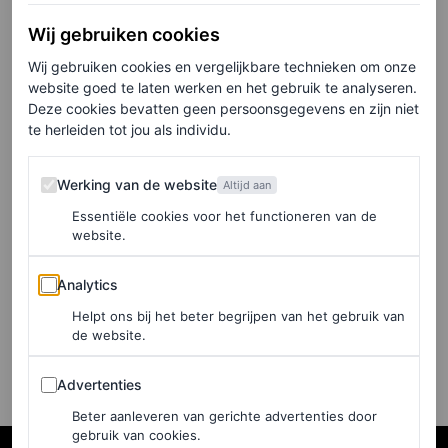
urenlang deden we alsof we
de ex van mijn vriend niet
Wij gebruiken cookies
zagen’
Wij gebruiken cookies en vergelijkbare technieken om onze
website goed te laten werken en het gebruik te analyseren.
Deze cookies bevatten geen persoonsgegevens en zijn niet
DOORTJE SMITHUIJSEN
te herleiden tot jou als individu.
VOICES
Werking van de website
Werking van de website
Altijd aan
Doortje Smithuijsen:
Essentiële cookies voor het functioneren van de
‘Vriendschap gaat enkel nog
website.
over Whatsappgroepen en
datumprikkers’
Analytics
Analytics
Helpt ons bij het beter begrijpen van het gebruik van
DOORTJE SMITHUIJSEN
de website.
Advertenties
Advertenties
Beter aanleveren van gerichte advertenties door
gebruik van cookies.