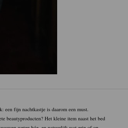
k: een fijn nachtkastje is daarom een must.
te beautyproducten? Het kleine item naast het bed
vrouwen weten hóe, en natuurlijk wat erin of op