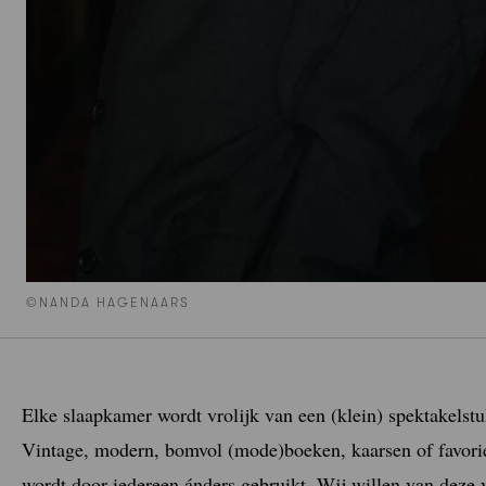
©NANDA HAGENAARS
Elke slaapkamer wordt vrolijk van een (klein) spektakelstu
Vintage, modern, bomvol (mode)boeken, kaarsen of favorie
wordt door iedereen ánders gebruikt. Wij willen van deze 