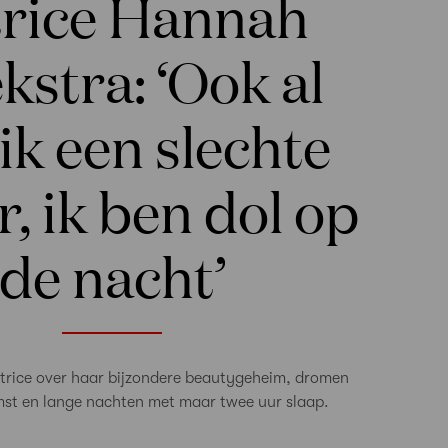
rice Hannah
kstra: ‘Ook al
ik een slechte
r, ik ben dol op
de nacht’
ctrice over haar bijzondere beautygeheim, dromen
mst en lange nachten met maar twee uur slaap.