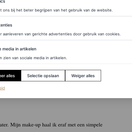
ics
t ons bij het beter begrijpen van het gebruik van de website.
f je hier in voor de Vogue-nieuwsbrief.
ties
enties
r aanleveren van gerichte advertenties door gebruik van cookies.
edia in artikelen
r. Vroeger heb ik daar allerlei therapieën voor
e media in artikelen
lapen werd ik verdrietig, boos en eenzaam. Ik
n zien van sociale media in artikelen.
dat nou? Een moeilijke periode. Nog steeds slaap ik
er alles
Selectie opslaan
Weiger alles
k heb geleerd daar niet ingewikkeld over te doen,
Ik ben dol op de nacht, want het is een rare trip
(opent in een nieuw tabblad)
eid
ter. Mijn make-up haal ik eraf met een simpele