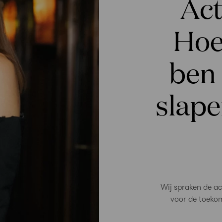
Act
Hoe
ben 
slape
Wij spraken de a
voor de toeko