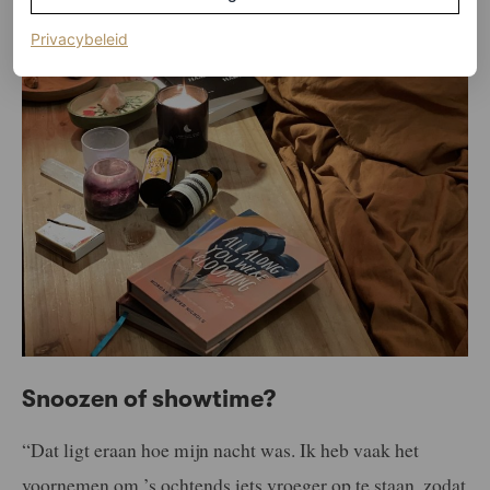
(opent in een nieuw tabblad)
Privacybeleid
Snoozen of showtime?
“Dat ligt eraan hoe mijn nacht was. Ik heb vaak het
voornemen om ’s ochtends iets vroeger op te staan, zodat