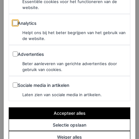
Essentiële cookies voor het functioneren van de
de week een gezichtsmasker van MILU: Copy Paste
website.
Your Age sheet mask is mijn favoriet. Mijn gezicht is
Analytics
Analytics
daarna echt meer gehydrateerd. Verder vind ik Fenty’s
Helpt ons bij het beter begrijpen van het gebruik van
Skin Cookies & Clean Whipped Clay Detox Face ook
de website.
een heel fijn masker.”
Advertenties
Advertenties
Beter aanleveren van gerichte advertenties door
gebruik van cookies.
Sociale media in artikelen
Sociale media in artikelen
Laten zien van sociale media in artikelen.
Accepteer alles
Selectie opslaan
Weiger alles