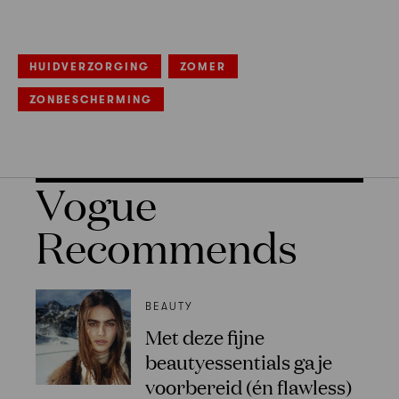
HUIDVERZORGING
ZOMER
ZONBESCHERMING
Vogue
Recommends
BEAUTY
Met deze fijne
beautyessentials ga je
voorbereid (én flawless)