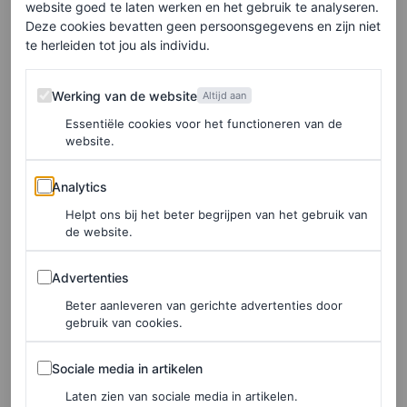
die factor 30 – daarom ook niet altijd wordt bereikt.”
website goed te laten werken en het gebruik te analyseren.
Deze cookies bevatten geen persoonsgegevens en zijn niet
te herleiden tot jou als individu.
Net als bij moisturizers daalt de effectiviteit van een
zonnebrandcrème dus door hoe het wordt aangebracht.
Werking van de website
Werking van de website
Altijd aan
Maar dat betekent niet dat de twee producten
Essentiële cookies voor het functioneren van de
inwisselbaar zijn. Integendeel. “In de volle zon ben je
website.
echt onvoldoende beschermd met alleen een moisturizer
Analytics
Analytics
met SPF. Dan moet je gewoon (veel) zonnebrandcrème
Helpt ons bij het beter begrijpen van het gebruik van
smeren. Een moisturizer met SPF helpt zeker een beetje,
de website.
maar het is niet voldoende.”
Advertenties
Advertenties
Wanneer is een moisturizer met SPF dan wél genoeg?
Beter aanleveren van gerichte advertenties door
gebruik van cookies.
“Wanneer de zonkracht niet zo hoog is”, zegt Wakkee.
“Bijvoorbeeld op het moment dat je ’s ochtends naar
Sociale media in artikelen
Sociale media in artikelen
buiten gaat. Als je naar je werk fietst of de hond uitlaat is
Laten zien van sociale media in artikelen.