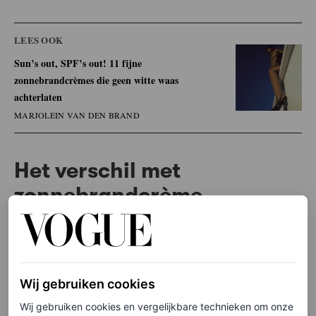
LEES OOK
Sun’s out, SPF’s out! 11 fijne
zonnebrandcrèmes die geen witte waas
achterlaten
MARJOLEIN VAN DEN BRAND
Het verschil met
zonnebrandcrème
Ze nuanceert: “Zonnebrandcrème wordt getest met dikke
lagen. Dan is je kleine tubetje zo leeg. Zonnebrandcrème
smeren we, net als moisturizer, vaak te dun. Ik denk dat
Wij gebruiken cookies
wat er op de zonnebrandverpakking staat – bijvoorbeeld
Wij gebruiken cookies en vergelijkbare technieken om onze