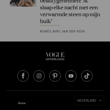
beautygeheimen: ‘Ik
slaap elke nacht met een
verwarmde steen op mijn
buik’
ROMÉE AVRIL VAN DER VEEN
NEDERLAND
Home