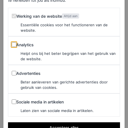
te herleiden tot jou als individu.
huid heb. Zo heb ik heb nooit last gehad van
Werking van de website
onzuiverheden. Daarom heb ik niet echt een
Werking van de website
Altijd aan
skincareroutine. Nu ik wat ouder word, merk ik wel dat
Essentiële cookies voor het functioneren van de
website.
ik iets meer verzorging nodig heb. Na de cleanser
gebruik ik alleen nog de dikke witte crème van Nivea. En
Analytics
Analytics
af en toe verwen ik mezelf met een scrub voor m’n
Helpt ons bij het beter begrijpen van het gebruik van
de website.
gezicht. Ik heb de Image Skincare Ageless Total
Resurfacing Mask, die is echt
super nice
.”
Advertenties
Advertenties
Beter aanleveren van gerichte advertenties door
gebruik van cookies.
Sociale media in artikelen
Sociale media in artikelen
Laten zien van sociale media in artikelen.
Accepteer alles