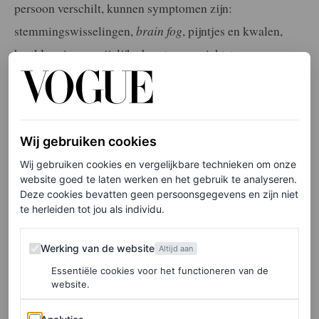
persoon verschilt, kunnen symptomen zijn:
stemmingswisselingen,
brain fog
, pijntjes en kwalen,
hartkloppingen, pijnlijke borsten, gewichtstoename,
slapeloosheid, opvliegers, nachtelijk zweten, algehele
droogheid en verlies van libido. Ook kun je je angstig en
depressief voelen.
Wij gebruiken cookies
Wij gebruiken cookies en vergelijkbare technieken om onze
Hormoontherapie
website goed te laten werken en het gebruik te analyseren.
Deze cookies bevatten geen persoonsgegevens en zijn niet
Na mijn controle liet ik bloedonderzoek doen en sprak ik
te herleiden tot jou als individu.
met een aantal hormoonspecialisten. Ik kreeg oestrogeen
Werking van de website
Werking van de website
Altijd aan
voorgeschreven, dat kan helpen bij opvliegers, zweten,
Essentiële cookies voor het functioneren van de
vermoeidheid, depressie, libido en het verbeteren van
website.
huid en haar. Ook werd progesteron geadviseerd. Dat
Analytics