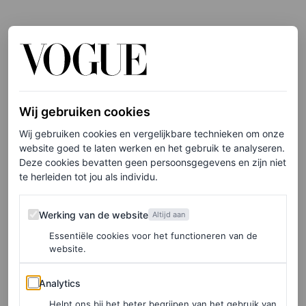
Wij gebruiken cookies
Wij gebruiken cookies en vergelijkbare technieken om onze
website goed te laten werken en het gebruik te analyseren.
Deze cookies bevatten geen persoonsgegevens en zijn niet
te herleiden tot jou als individu.
Werking van de website
Werking van de website
Altijd aan
Essentiële cookies voor het functioneren van de
©ACIELLE/STYLE DU MONDE
website.
10
/21
Analytics
Analytics
Helpt ons bij het beter begrijpen van het gebruik van