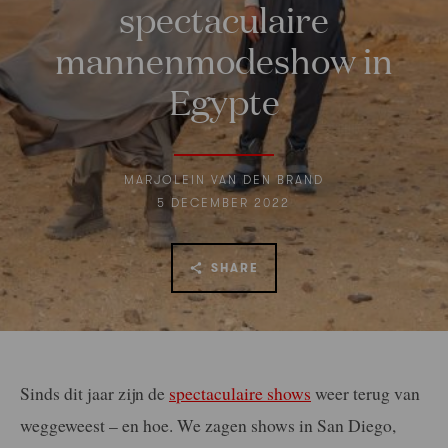
spectaculaire
mannenmodeshow in
Egypte
MARJOLEIN VAN DEN BRAND
5 DECEMBER 2022
SHARE
Sinds dit jaar zijn de
spectaculaire shows
weer terug van
weggeweest – en hoe. We zagen shows in San Diego,