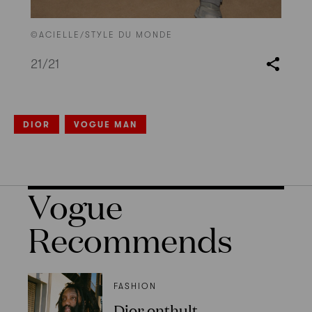
©ACIELLE/STYLE DU MONDE
21
/21
DIOR
VOGUE MAN
Vogue
Recommends
FASHION
Dior onthult