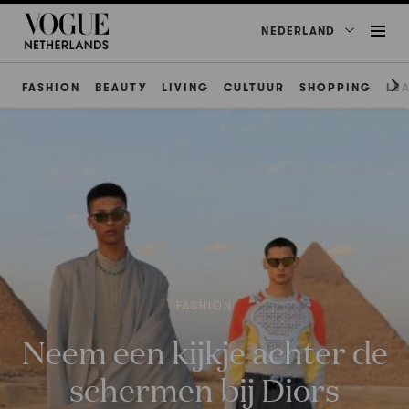
NEDERLAND
FASHION
BEAUTY
LIVING
CULTUUR
SHOPPING
LE
FASHION
Neem een kijkje achter de
schermen bij Diors