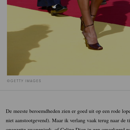
©GETTY IMAGES
De meeste beroemdheden zien er goed uit op een rode loper
niet aanstootgevend). Maar ik verlang vaak terug naar de t
opgezette zwanenjurk, of Celine Dion in een omgekeerd p