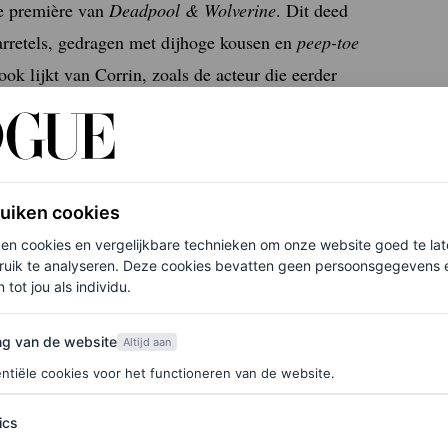
de première van
Deadpool & Wolverine
. Dit deed
rretels, gedragen met dijhoge kousen en
peep-toe
ok lijkt van Corrin, zoals de acteur die eerder
 de look uit Anthony Vaccarello’s
herfst/winter
loper niet alleen een platform is voor iemands
ruiken cookies
ken cookies en vergelijkbare technieken om onze website goed te la
ruik te analyseren. Deze cookies bevatten geen persoonsgegevens en
 tot jou als individu.
van de website
ng van de website
Altijd aan
ntiële cookies voor het functioneren van de website.
ics