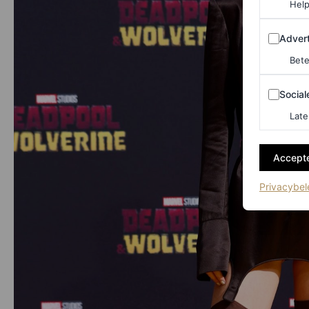
Help
Adverten
Advert
Bete
Sociale m
Social
Late
Accepte
Privacybel