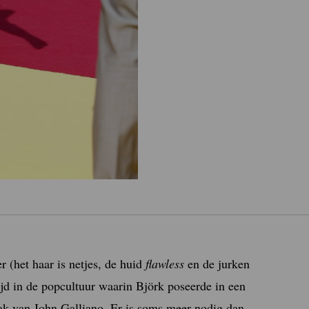
 (het haar is netjes, de huid
flawless
en de jurken
ijd in de popcultuur waarin Björk poseerde in een
ak van John Galliano. Er is soms meer nodig dan