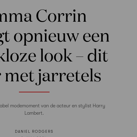
mma Corrin
gt opnieuw een
loze look – dit
 met jarretels
bel modemoment van de acteur en stylist Harry
Lambert.
DANIEL RODGERS