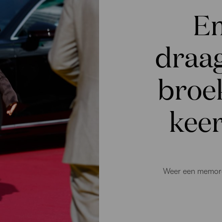
E
draa
broek
keer
Weer een memora