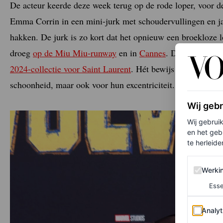
De acteur keerde deze week terug op de rode loper, voor 
Emma Corrin in een mini-jurk met schoudervullingen en ja
hakken. De jurk is zo kort dat het opnieuw een broekloze lo
droeg
op de Miu Miu-runway
en in
Cannes
. Dit keer komt
2024-collectie voor Saint Laurent
. Hét bewijs dat de rode 
schoonheid, maar ook voor hun excentriciteit.
Wij geb
Wij gebrui
en het geb
te herleiden
Werking 
Werki
Esse
Analytics
Analyt