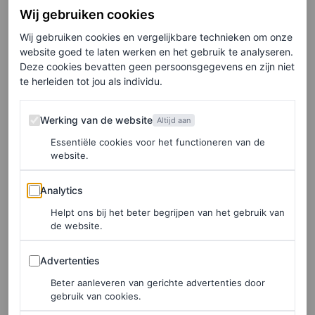
Wij gebruiken cookies
een elegante en frisse nieuwe collectie te creëren.”
Wij gebruiken cookies en vergelijkbare technieken om onze
website goed te laten werken en het gebruik te analyseren.
Beckham zelf is blij met het resultaat. “Dit is helemaal in
Deze cookies bevatten geen persoonsgegevens en zijn niet
lijn met het DNA en de ethos van mijn merk. Ik wilde
te herleiden tot jou als individu.
gedurfde kleuren, nieuwe materialen en subtiele details
Werking van de website
Werking van de website
gebruiken. Het voelt echt als een verheven, cool en
Altijd aan
Essentiële cookies voor het functioneren van de
ontspannen alternatief in de vrouwelijke horlogemarkt”,
website.
zegt ze. In de campagnebeelden worden de ontwerpen tot
Analytics
leven gebracht door de Nederlandse
rising star
Analytics
Annemary Aderibigbe.
Helpt ons bij het beter begrijpen van het gebruik van
de website.
De tekst gaat verder onder de afbeelding.
Advertenties
Advertenties
Beter aanleveren van gerichte advertenties door
gebruik van cookies.