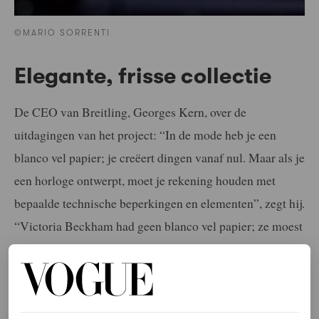
©MARIO SORRENTI
Elegante, frisse collectie
De CEO van Breitling, Georges Kern, over de
uitdagingen van het project: “In de mode heb je een
blanco vel papier; je creëert dingen vanaf nul. Maar als je
een horloge ontwerpt, moet je rekening houden met
bepaalde technische beperkingen en elementen”, zegt hij.
“Victoria Beckham had geen blanco vel papier; ze moest
een bestaand model kiezen en het helemaal eigen maken.
Het was een geweldige samenwerking, waarin het
vakmanschap en de innovatie van Breitling
samenkwamen met de ideeën van Victoria Beckham om