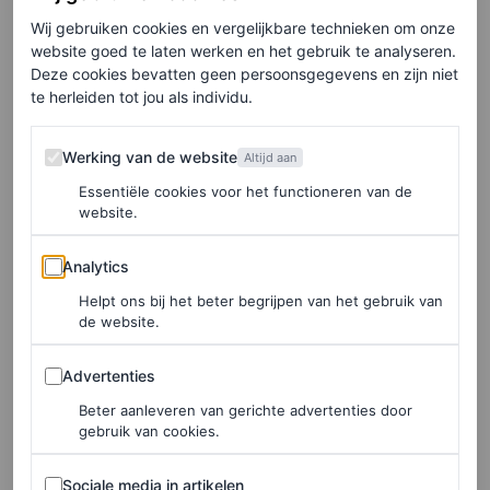
Wij gebruiken cookies en vergelijkbare technieken om onze
ALICE NEWBOLD
website goed te laten werken en het gebruik te analyseren.
Deze cookies bevatten geen persoonsgegevens en zijn niet
te herleiden tot jou als individu.
TRENDS
Step it up! De
Werking van de website
schoenentrends van het
Werking van de website
Altijd aan
herfst/winter 2026-seizoen
Essentiële cookies voor het functioneren van de
die je nu al kunt dragen
website.
Analytics
Analytics
MINTY MELLON
Helpt ons bij het beter begrijpen van het gebruik van
de website.
SHOPPING
Fashion’s favorite flats: deze
Advertenties
Advertenties
ballerina-stijlen zijn on-trend
Beter aanleveren van gerichte advertenties door
in de zomer van 2026
gebruik van cookies.
Sociale media in artikelen
MARLOES VAN WIJNEN
Sociale media in artikelen