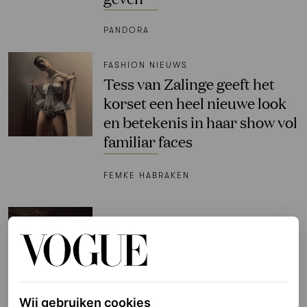
PANDORA
FASHION NIEUWS
Tess van Zalinge geeft het
korset een heel nieuwe look
en betekenis in haar show vol
familiar faces
FEMKE HABRAKEN
MODELS
Luipaardprint, bodycon en
leggings: een terugblik op
Imans full topmodel glam in
de 90’s
Wij gebruiken cookies