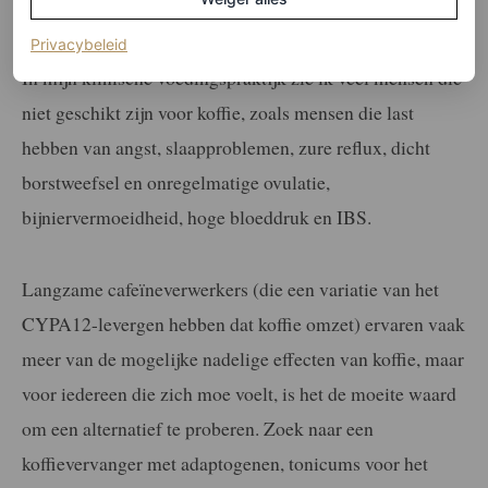
en nadelen van koffie zijn niet eenduidig.
(opent in een nieuw tabblad)
Privacybeleid
In mijn klinische voedingspraktijk zie ik veel mensen die
niet geschikt zijn voor koffie, zoals mensen die last
hebben van angst, slaapproblemen, zure reflux, dicht
borstweefsel en onregelmatige ovulatie,
bijniervermoeidheid, hoge bloeddruk en IBS.
Langzame cafeïneverwerkers (die een variatie van het
CYPA12-levergen hebben dat koffie omzet) ervaren vaak
meer van de mogelijke nadelige effecten van koffie, maar
voor iedereen die zich moe voelt, is het de moeite waard
om een alternatief te proberen. Zoek naar een
koffievervanger met adaptogenen, tonicums voor het