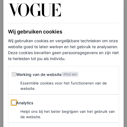
gebruik ik ook graag cocoa butter van Queen Helene.
Dat is intens, maar heel fijn. Eigenlijk wel mijn
beautygeheim. Een
treat
voor de huid als je uit de douche
Wij gebruiken cookies
komt. Verder gebruik ik voor mijn haar Moisture Milk
Wij gebruiken cookies en vergelijkbare technieken om onze
van Sheado ‘
the best there is gespecialiseerd op
website goed te laten werken en het gebruik te analyseren.
blackhair
‘.
Deze cookies bevatten geen persoonsgegevens en zijn niet
te herleiden tot jou als individu.
“Ik begin met het wassen van mijn gezicht. Als
Werking van de website
Ziarah:
Werking van de website
Altijd aan
ik tijd heb doe ik eyepads op van Olcay Gulsen. Deze
Essentiële cookies voor het functioneren van de
website.
vind ik
nice
werken. Daarna gebruik ik een olie en
daarna smeer ik Skin Food van Weleda op. Verder kreeg
Analytics
Analytics
ik ooit een tip van een visagiste voor droge plekjes:
Helpt ons bij het beter begrijpen van het gebruik van
wolvet, dat smeer ik altijd op m’n lippen. Maar dat kun je
de website.
overal op doen waar het droog is. En ik gebruik sinds