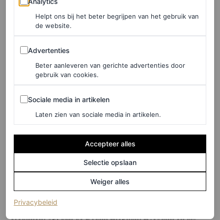
Analytics
Helpt ons bij het beter begrijpen van het gebruik van
de website.
Advertenties
Advertenties
Beter aanleveren van gerichte advertenties door
gebruik van cookies.
Sociale media in artikelen
Hoe ziet jouw skincareroutine eruit?
Sociale media in artikelen
Laten zien van sociale media in artikelen.
“Mijn make-up haal ik eraf met de Pro-Collagen
Cleansing Balm, daarna gebruik ik nogmaals een
Accepteer alles
cleanser. Op dit moment de Golden Face Cleanser van
Selectie opslaan
Keys. Vervolgens breng ik de Vichy Minéral 89 Serum
Weiger alles
Booster aan, daarna doe ik van Paula’s Choice de Calm
Repairing Serum en de Clinical 1 procent Retinol
(opent in een nieuw tabblad)
Privacybeleid
Treatment op, dan de Drunk Elephant Eyebalm en als