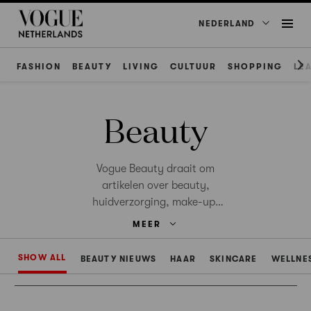
NEDERLAND
FASHION
BEAUTY
LIVING
CULTUUR
SHOPPING
LE
Beauty
Vogue Beauty draait om
artikelen over beauty,
huidverzorging, make-up,
skincare en wellness.
MEER
SHOW ALL
BEAUTY NIEUWS
HAAR
SKINCARE
WELLNE