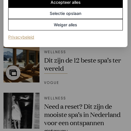
Accepteer alles
Cruz gaat voor een korte,
honingblonde ‘boyfriend
Selectie opslaan
bob’
Weiger alles
(opent in een nieuw tabblad)
Privacybeleid
MYKENNA MANIECE
WELLNESS
Dit zijn de 12 beste spa’s ter
wereld
VOGUE
WELLNESS
Need a reset? Dit zijn de
mooiste spa’s in Nederland
voor een ontspannen
getaway