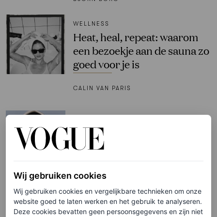
WELLNESS
Heat, heal, repeat: waarom
een bezoekje aan de sauna zo
goed voor je is
CALIN VAN PARIS
SHOPPING
SOS droge lippen! Vogue to
the rescue: de beste
lippenbalsems en lip
treatments voor de zomer
Wij gebruiken cookies
Wij gebruiken cookies en vergelijkbare technieken om onze
VOGUE
website goed te laten werken en het gebruik te analyseren.
Deze cookies bevatten geen persoonsgegevens en zijn niet