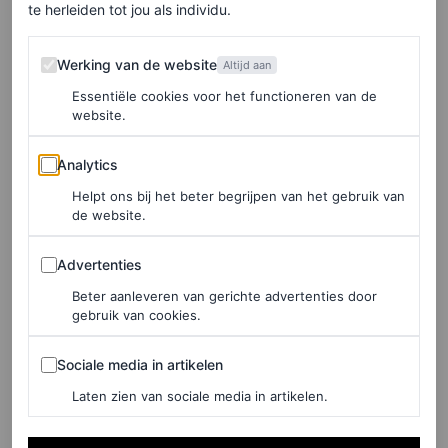
te herleiden tot jou als individu.
WELLNESS
‘Ik dronk een week lang 2,5
Werking van de website
liter water per dag en dit is
Werking van de website
Altijd aan
wat het met mijn huid en
Essentiële cookies voor het functioneren van de
website.
lichaam deed’
Analytics
Analytics
DAISY JONES
Helpt ons bij het beter begrijpen van het gebruik van
de website.
WELLNESS
Healthy habits uit de blue
Advertenties
Advertenties
zones die je wil overnemen
Beter aanleveren van gerichte advertenties door
voor een gezonder leven
gebruik van cookies.
Sociale media in artikelen
GEORGIA DAY
Sociale media in artikelen
Laten zien van sociale media in artikelen.
HAAR
It’s bob season! Penélope