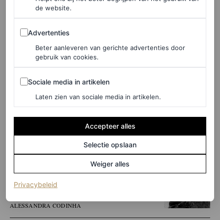
de website.
Advertenties
Advertenties
Beter aanleveren van gerichte advertenties door
gebruik van cookies.
Sociale media in artikelen
Sociale media in artikelen
Laten zien van sociale media in artikelen.
Accepteer alles
Selectie opslaan
Weiger alles
LEES OOK
Klaar met alle kerstfilms? Deze 20 films zijn
(opent in een nieuw tabblad)
Privacybeleid
perfect voor de winter
ALESSANDRA CODINHA