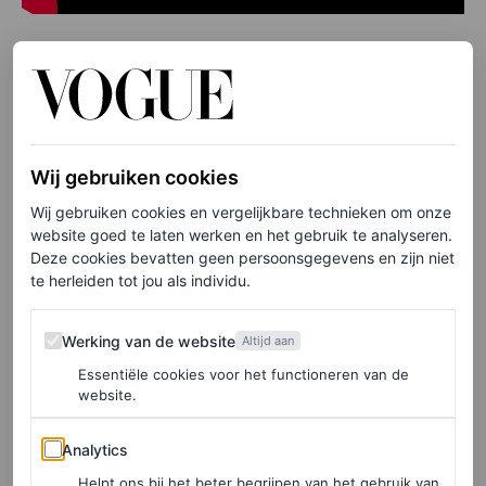
Inside Out (2015)
Zo’n film waar je net zo van kunt genieten als kinderen
en echt, daar hoef je je niet voor te schamen. Pixar is
Wij gebruiken cookies
gewoon uitzonderlijk in het maken van tekenfilms die je
Wij gebruiken cookies en vergelijkbare technieken om onze
website goed te laten werken en het gebruik te analyseren.
recht in het hart raken.
Inside Out
is daarin geen
Deze cookies bevatten geen persoonsgegevens en zijn niet
uitzondering. En ben je klaar met het eerste deel, dan kun
te herleiden tot jou als individu.
je ook
Inside Out 2
bekijken.
Werking van de website
Werking van de website
Altijd aan
Essentiële cookies voor het functioneren van de
website.
Analytics
Analytics
Helpt ons bij het beter begrijpen van het gebruik van