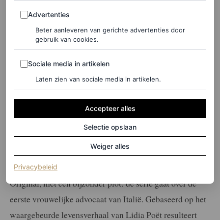
Advertenties
Advertenties
Beter aanleveren van gerichte advertenties door
gebruik van cookies.
Sociale media in artikelen
Sociale media in artikelen
Laten zien van sociale media in artikelen.
Accepteer alles
Selectie opslaan
Serie | The Law According to Lidia
Poët, seizoen 1 | 15 februari
Weiger alles
The Law According to Lidia Poët
is een Italiaanse
(opent in een nieuw tabblad)
Privacybeleid
Original, met een bijzonder plot: de serie gaat over de
eerste vrouwelijke advocaat van Italië. Gebaseerd op het
waargebeurde levensverhaal van Lidia Poët resulteert