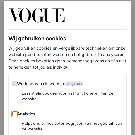
een film aan je kijklijst toe te voegen.
Your Place or Mine
is precies dat. Genre? Romantische komedie.
Hoofdrolspelers? Reese Witherspoon en Ashton
Kutcher. Schrik niet van het
mind-blowing
plot: wanneer
Wij gebruiken cookies
beste vrienden Debbie en Peter (Witherspoon en
Wij gebruiken cookies en vergelijkbare technieken om onze
Kutcher, uiteraard) een week van huis ruilen (van New
website goed te laten werken en het gebruik te analyseren.
Deze cookies bevatten geen persoonsgegevens en zijn niet
York naar Los Angeles en vice versa), krijgen ze een
te herleiden tot jou als individu.
kijkje in elkaars leven, dat nieuwe deuren opent. De
perfecte film voor een filmavond met vriendinnen.
Werking van de website
Werking van de website
Altijd aan
Essentiële cookies voor het functioneren van de
website.
Analytics
Analytics
Helpt ons bij het beter begrijpen van het gebruik van
de website.