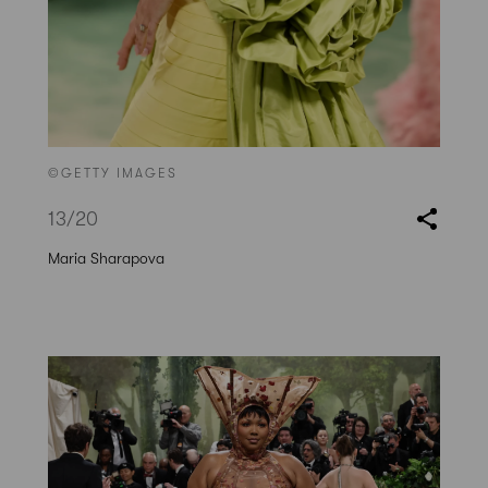
©GETTY IMAGES
13
/20
Maria Sharapova