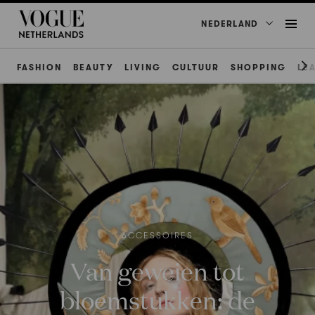
NEDERLAND
FASHION
BEAUTY
LIVING
CULTUUR
SHOPPING
LE
ACCESSOIRES
Van geweien tot
bloemstukken: de