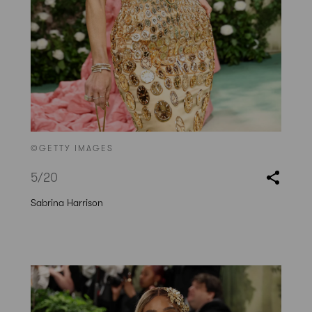
©GETTY IMAGES
5
/20
Sabrina Harrison