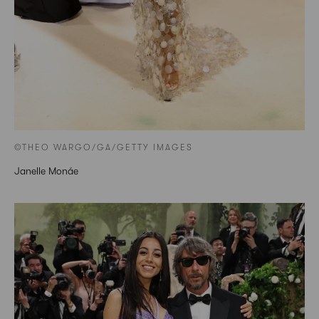
©THEO WARGO/GA/GETTY IMAGES
Janelle Monáe