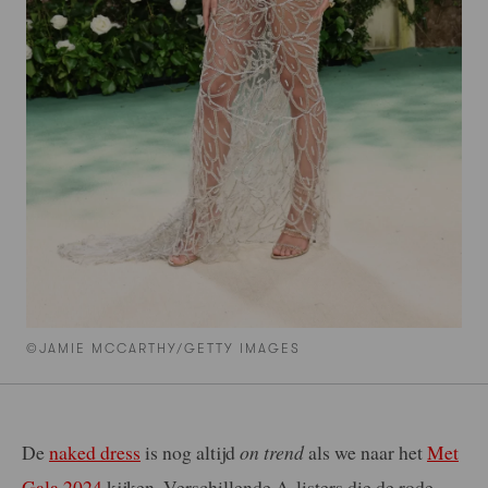
©JAMIE MCCARTHY/GETTY IMAGES
De
naked dress
is nog altijd
on trend
als we naar het
Met
Gala 2024
kijken. Verschillende A-listers die de rode